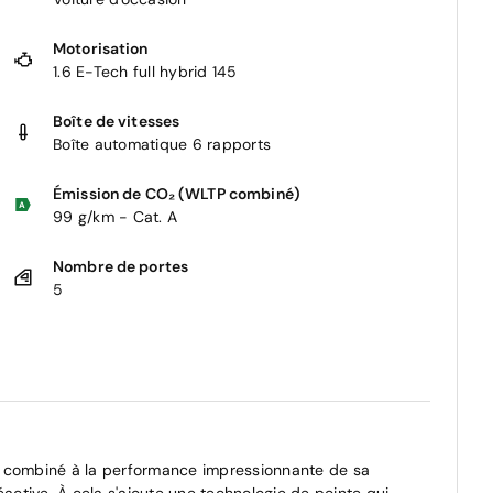
Motorisation
1.6 E-Tech full hybrid 145
Boîte de vitesses
Boîte automatique 6 rapports
Émission de CO₂ (WLTP combiné)
99 g/km - Cat. A
Nombre de portes
5
, combiné à la performance impressionnante de sa
éactive. À cela s'ajoute une technologie de pointe qui