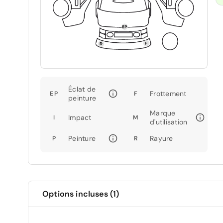
Éclat de
Frottement
EP
F
peinture
Marque
Impact
I
M
d'utilisation
Peinture
Rayure
P
R
Options incluses (1)