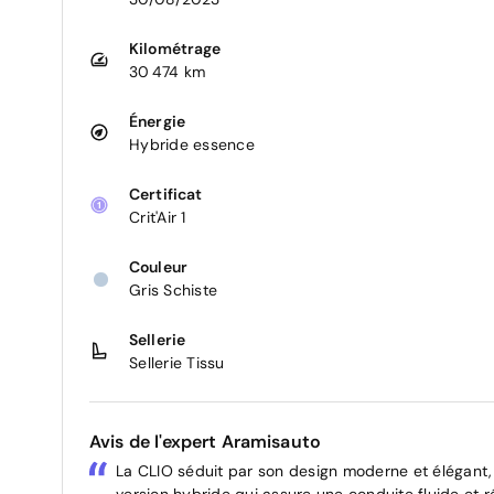
Kilométrage
30 474 km
Énergie
Hybride essence
Certificat
Crit'Air 1
Couleur
Gris Schiste
Sellerie
Sellerie Tissu
Avis de l'expert Aramisauto
La CLIO séduit par son design moderne et élégant
version hybride qui assure une conduite fluide et r