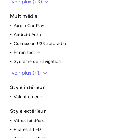
Voir plus (+3)
Capteurs de stationnement arrière
Multimédia
Régulateur de vitesse passif
Apple Car Play
Android Auto
Connexion USB autoradio
Écran tactile
Système de navigation
Connexion Bluetooth autoradio
Voir plus (+1)
Style intérieur
Volant en cuir
Style extérieur
Vitres teintées
Phares à LED