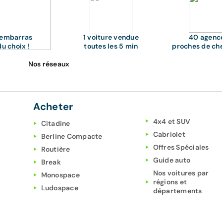
'embarras
1 voiture vendue
40 agenc
du choix !
toutes les 5 min
proches de ch
Nos réseaux
Acheter
4x4 et SUV
Citadine
Cabriolet
Berline Compacte
Offres Spéciales
Routière
Guide auto
Break
Nos voitures par
Monospace
régions et
Ludospace
départements