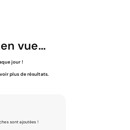
 en vue…
que jour !
oir plus de résultats.
ches sont ajoutées !