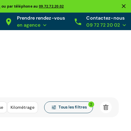
s
ou par téléphone au
09.72.72.20.02
Prendre rendez-vous
Contactez-nous
en agence
09 72 72 20 02
2
Tous les filtres
se
Kilométrage