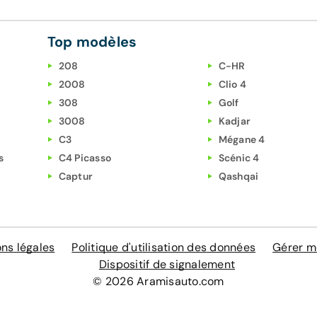
Top modèles
208
C-HR
2008
Clio 4
308
Golf
3008
Kadjar
C3
Mégane 4
s
C4 Picasso
Scénic 4
Captur
Qashqai
ns légales
Politique d'utilisation des données
Gérer m
Dispositif de signalement
© 2026 Aramisauto.com