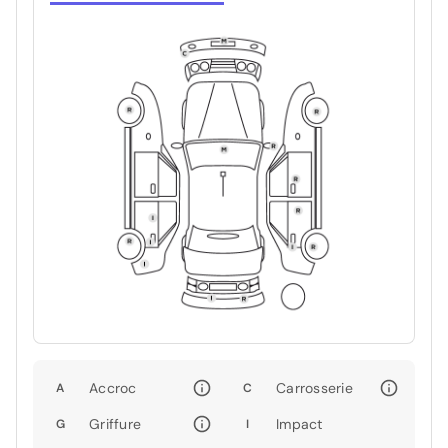
Accroc
Carrosserie
A
C
Griffure
Impact
G
I