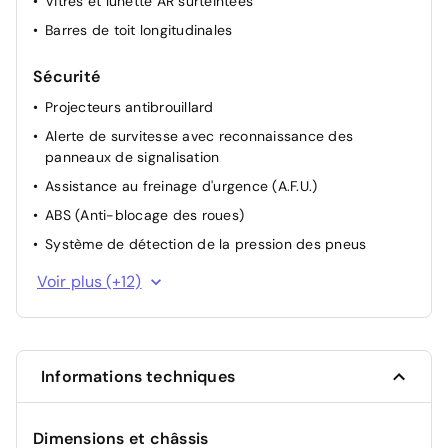
Vitres et lunette AR surteintées
Barres de toit longitudinales
Sécurité
Projecteurs antibrouillard
Alerte de survitesse avec reconnaissance des
panneaux de signalisation
Assistance au freinage d'urgence (A.F.U.)
ABS (Anti-blocage des roues)
Système de détection de la pression des pneus
Contrôle dynamique de trajectoire ESC
Voir plus (+12)
Frein de parking assisté
Freinage actif d'urgence avec détection piétons (AEBS
City + Inter Urbain + Piéton)
Informations techniques
Alerte d'oubli de ceinture de sécurité
Projecteurs AV full LED Pure Vision
Dimensions et châssis
Commutation automatique des feux de