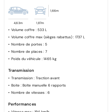
route/croisement
Avertisseur de franchissement de ligne
1,66m
Détecteur d'angles morts
4,63m
1,87m
Airbag frontal conducteur et passager
Volume coffre
: 533 L
Système de fixation ISOFIX
Volume coffre max (sièges rabattus)
: 1737 L
Détection d'endormismement
Nombre de portes
: 5
Condamnation des portes électriques
Nombre de places
: 7
Poids du véhicule
: 1465 kg
Transmission
Transmission
: Traction avant
Boite
: Boîte manuelle 6 rapports
Nombre de vitesses
: 6
Performances
Vitesse max
: 194 km/h