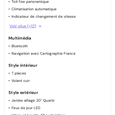
Toit fixe panoramique
Climatisation automatique
Indicateur de changement de vitesse
Appuie-têtes arrière
Voir plus (+12)
Lunette arrière chauffante
Multimédia
Rétroviseurs extérieurs électriques dégivrants
Bluetooth
Rétroviseur intérieur électrochrome
Navigation avec Cartographie France
Lève-vitres AV électriques (impulsionnel conducteur)
Airbag passager déconnectable
Style intérieur
Détection d'obstacle latérale
7 places
Carte accès et démarrage mains libres
Volant cuir
Boite à gant réfrigérant
Console centrale coulissante avec accoudoir
Style extérieur
Pare-soleil avec miroir de courtoisie éclairé
Jantes alliage 20'' Quartz
Renault Multi-Sense (choix de modes de conduite)
Feux de jour LED