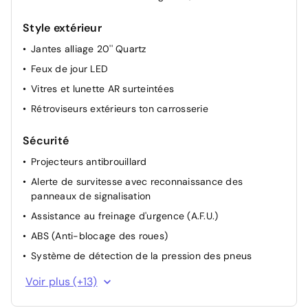
Console centrale coulissante avec accoudoir
Pare-soleil avec miroir de courtoisie éclairé
Style extérieur
Renault Multi-Sense (choix de modes de conduite)
Jantes alliage 20'' Quartz
Feux de jour LED
Vitres et lunette AR surteintées
Rétroviseurs extérieurs ton carrosserie
Sécurité
Projecteurs antibrouillard
Alerte de survitesse avec reconnaissance des
panneaux de signalisation
Assistance au freinage d'urgence (A.F.U.)
ABS (Anti-blocage des roues)
Système de détection de la pression des pneus
Contrôle dynamique de trajectoire ESC
Voir plus (+13)
Frein de parking assisté