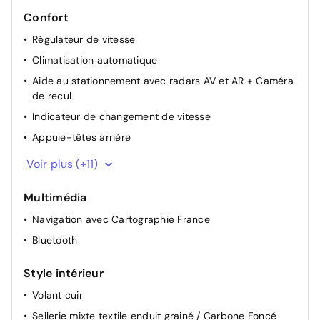
Confort
Régulateur de vitesse
Climatisation automatique
Aide au stationnement avec radars AV et AR + Caméra
de recul
Indicateur de changement de vitesse
Appuie-têtes arrière
Lunette arrière chauffante
Voir plus (+11)
Rétroviseurs extérieurs électriques dégivrants
Multimédia
Rétroviseur intérieur électrochrome
Navigation avec Cartographie France
Lève-vitres AV électriques (impulsionnel conducteur)
Bluetooth
Airbag passager déconnectable
Détection d'obstacle latérale
Style intérieur
Carte accès et démarrage mains libres
Volant cuir
Boite à gant réfrigérant
Sellerie mixte textile enduit grainé / Carbone Foncé