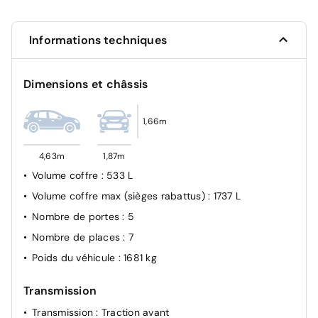
Freinage actif d'urgence avec détection piétons (AEBS
City + Inter Urbain + Piéton)
Informations techniques
Alerte d'oubli de ceinture de sécurité
Projecteurs AV full LED Pure Vision
Dimensions et châssis
Commutation automatique des feux de
route/croisement
Avertisseur de franchissement de ligne
1,66m
Détecteur d'angles morts
4,63m
1,87m
Airbag frontal conducteur et passager
Volume coffre
: 533 L
Système de fixation ISOFIX
Volume coffre max (sièges rabattus)
: 1737 L
Détection d'endormismement
Nombre de portes
: 5
Condamnation des portes électriques
Nombre de places
: 7
Détecteur d'angle mort
Poids du véhicule
: 1681 kg
Transmission
Transmission
: Traction avant