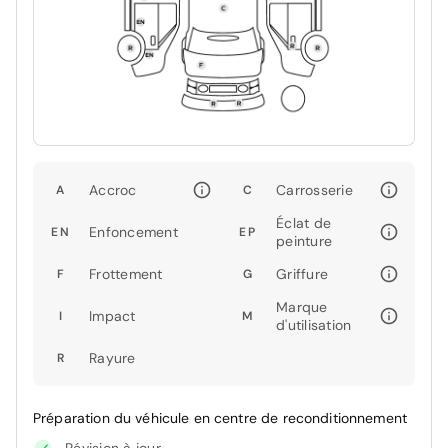
Accroc
Carrosserie
A
C
Éclat de
Enfoncement
EN
EP
peinture
Frottement
Griffure
F
G
Marque
Impact
I
M
d'utilisation
Rayure
R
Préparation du véhicule en centre de reconditionnement
Révision à jour