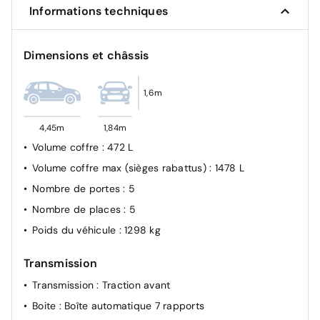
Informations techniques
route/croisement
Avertisseur de franchissement de ligne
Dimensions et châssis
Détecteur d'angles morts
Airbag frontal conducteur et passager
1,6m
Système de fixation ISOFIX
Condamnation des portes électriques
4,45m
1,84m
Volume coffre
: 472 L
Volume coffre max (sièges rabattus)
: 1478 L
Nombre de portes
: 5
Nombre de places
: 5
Poids du véhicule
: 1298 kg
Transmission
Transmission
: Traction avant
Boite
: Boîte automatique 7 rapports