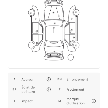
Accroc
Enfoncement
A
EN
Éclat de
Frottement
EP
F
peinture
Marque
Impact
I
M
d'utilisation