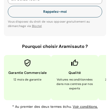
Rappelez-moi
Vous disposez du droit de vous opposer gratuitement au
démarchage via
Bloctel
Pourquoi choisir Aramisauto ?
Garantie Commerciale
Qualité
12 mois de garantie
Voitures reconditionnées
Zér
dans nos centres par nos
m
experts
*
Au premier des deux termes échu.
Voir conditions.