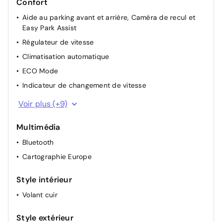
Confort
Aide au parking avant et arrière, Caméra de recul et
Easy Park Assist
Régulateur de vitesse
Climatisation automatique
ECO Mode
Indicateur de changement de vitesse
Appuie-têtes arrière
Voir plus (+9)
Sièges avant réglables en hauteur + mise en tablette
du siège passager
Multimédia
Lunette arrière chauffante
Bluetooth
Rétroviseurs extérieurs électriques dégivrants
Cartographie Europe
Rétroviseur intérieur électrochrome
Style intérieur
Airbag passager déconnectable
Volant cuir
Détection d'obstacle latérale
Carte accès et démarrage mains libres
Style extérieur