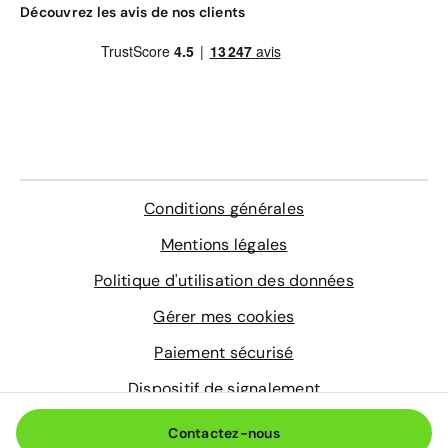
Gravage des vitres
Découvrez les avis de nos clients
4 sur-tapis sur mesure
Entretien de votre véhicule
Extension de garantie pièces et main d'œuvre
valable dans le réseau constructeur (Europe)
Assistance 0km, 24h/24 et 7j/7 (dépannage,
remorquage et véhicule de prêt)
En savoir plus
Conditions générales
Mentions légales
Politique d'utilisation des données
Gérer mes cookies
Paiement sécurisé
Dispositif de signalement
© 2026 Aramisauto.com
Contactez-nous