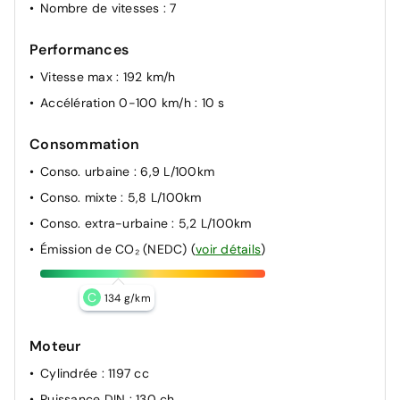
Nombre de vitesses
: 7
Performances
Vitesse max
: 192 km/h
Accélération 0-100 km/h
: 10 s
Consommation
Conso. urbaine
: 6,9 L/100km
Conso. mixte
: 5,8 L/100km
Conso. extra-urbaine
: 5,2 L/100km
Émission de CO₂ (NEDC)
(
voir détails
)
C
134 g/km
Moteur
Cylindrée
: 1197 cc
Puissance DIN
: 130 ch