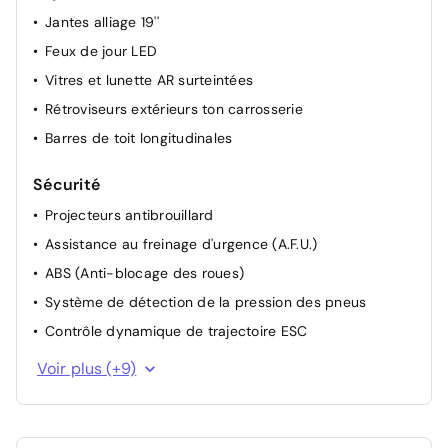
Pare-soleil avec miroir de courtoisie éclairé
Jantes alliage 19''
Feux de jour LED
Vitres et lunette AR surteintées
Rétroviseurs extérieurs ton carrosserie
Barres de toit longitudinales
Sécurité
Projecteurs antibrouillard
Assistance au freinage d'urgence (A.F.U.)
ABS (Anti-blocage des roues)
Système de détection de la pression des pneus
Contrôle dynamique de trajectoire ESC
Frein de parking assisté
Voir plus (+9)
Alerte d'oubli de ceinture de sécurité
Projecteurs AV full LED Pure Vision
Commutation automatique des feux de