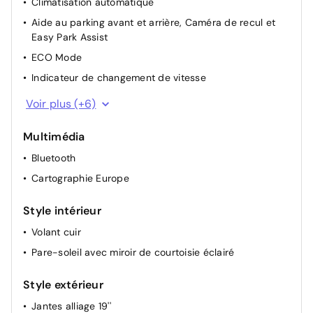
Climatisation automatique
Aide au parking avant et arrière, Caméra de recul et
Easy Park Assist
ECO Mode
Indicateur de changement de vitesse
Appuie-têtes arrière
Voir plus (+6)
Sièges avant réglables en hauteur + mise en tablette
du siège passager
Multimédia
Lunette arrière chauffante
Bluetooth
Rétroviseurs extérieurs électriques dégivrants
Cartographie Europe
Rétroviseur intérieur électrochrome
Style intérieur
Carte accès et démarrage mains libres
Volant cuir
Pare-soleil avec miroir de courtoisie éclairé
Style extérieur
Jantes alliage 19''