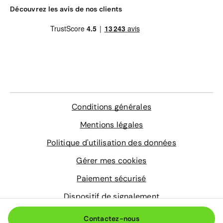
Gravage des vitres
Découvrez les avis de nos clients
4 sur-tapis sur mesure
Entretien de votre véhicule
Extension de garantie pièces et main d'œuvre
valable dans le réseau constructeur (Europe)
Assistance 0km, 24h/24 et 7j/7 (dépannage,
remorquage et véhicule de prêt)
En savoir plus
Conditions générales
Mentions légales
Politique d'utilisation des données
Gérer mes cookies
Paiement sécurisé
Dispositif de signalement
© 2026 Aramisauto.com
Contactez-nous