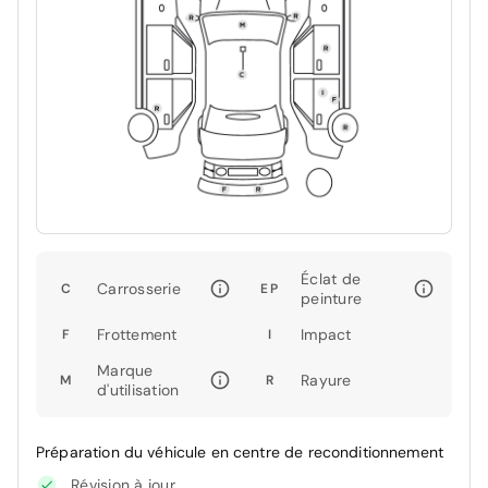
Éclat de
Carrosserie
C
EP
peinture
Frottement
Impact
F
I
Marque
Rayure
M
R
d'utilisation
Préparation du véhicule en centre de reconditionnement
Révision à jour