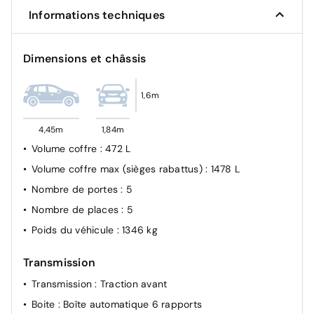
Informations techniques
Détecteur d'angles morts
Airbag frontal conducteur et passager
Dimensions et châssis
Système de fixation ISOFIX
Condamnation des portes électriques
1,6m
Détection d'obstacle latérale
Airbag passager déconnectable
4,45m
1,84m
Volume coffre
: 472 L
Volume coffre max (sièges rabattus)
: 1478 L
Nombre de portes
: 5
Nombre de places
: 5
Poids du véhicule
: 1346 kg
Transmission
Transmission
: Traction avant
Boite
: Boîte automatique 6 rapports