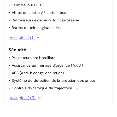
Feux de jour LED
Vitres et lunette AR surteintées
Rétroviseurs extérieurs ton carrosserie
Barres de toit longitudinales
Projecteurs AV full LED Pure Vision
Voir plus (+1)
Sécurité
Projecteurs antibrouillard
Assistance au freinage d'urgence (A.F.U.)
ABS (Anti-blocage des roues)
Système de détection de la pression des pneus
Contrôle dynamique de trajectoire ESC
Frein de parking assisté
Voir plus (+9)
Commutation automatique des feux de
route/croisement
Avertisseur de franchissement de ligne