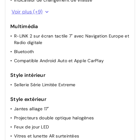
Indicateur de changement de vitesse
Appuie-têtes arrière
Voir plus (+9)
Sièges avant réglables en hauteur + mise en tablette
du siège passager
Multimédia
Commutation automatique des feux de
R-LINK 2 sur écran tactile 7" avec Navigation Europe et
route/croisement
Radio digitale
Lunette arrière chauffante
Bluetooth
Rétroviseurs extérieurs électriques dégivrants
Compatible Android Auto et Apple CarPlay
Rétroviseur intérieur jour/nuit
Style intérieur
Airbag passager déconnectable
Sellerie Série Limitée Extreme
Carte accès et démarrage mains libres
Pare-soleil avec miroir de courtoisie éclairé
Style extérieur
Jantes alliage 17"
Projecteurs double optique halogènes
Feux de jour LED
Vitres et lunette AR surteintées