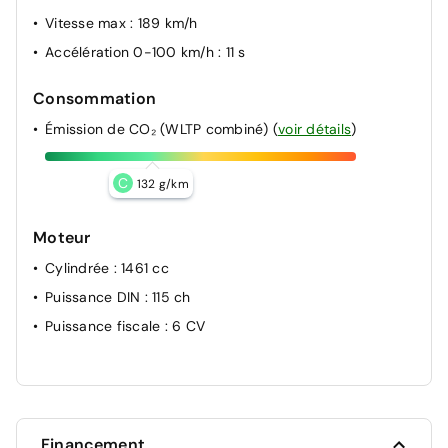
Vitesse max
: 189 km/h
Accélération 0-100 km/h
: 11 s
Consommation
Émission de CO₂ (WLTP combiné)
(
voir détails
)
C
132 g/km
Moteur
Cylindrée
: 1461 cc
Puissance DIN
: 115 ch
Puissance fiscale
: 6 CV
Financement