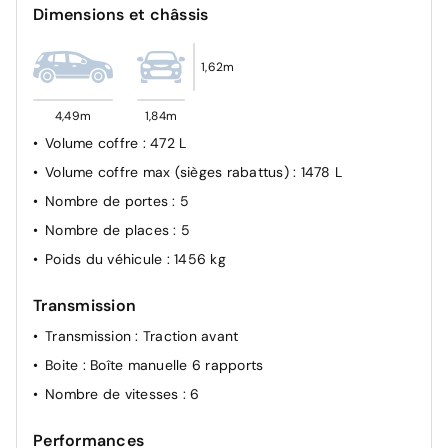
Dimensions et châssis
Airbag frontal conducteur et passager
Système de fixation ISOFIX
1,62m
Condamnation des portes électriques
4,49m
1,84m
Volume coffre
: 472 L
Volume coffre max (sièges rabattus)
: 1478 L
Nombre de portes
: 5
Nombre de places
: 5
Poids du véhicule
: 1456 kg
Transmission
Transmission
: Traction avant
Boite
: Boîte manuelle 6 rapports
Nombre de vitesses
: 6
Performances