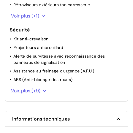
Rétroviseurs extérieurs ton carrosserie
Barres de toit longitudinales
Voir plus (+1)
Sécurité
Kit anti-crevaison
Projecteurs antibrouillard
Alerte de survitesse avec reconnaissance des
panneaux de signalisation
Assistance au freinage d'urgence (A.F.U.)
ABS (Anti-blocage des roues)
Détection de la pression des pneus
Voir plus (+9)
Contrôle dynamique de trajectoire ESC
Frein de parking assisté
Alerte d'oubli de ceinture de sécurité
Informations techniques
Allumage automatique des feux et des essuie-glaces
Avertisseur de franchissement de ligne