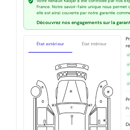
Votre Renault Kadjar a été contrôlée par nos ex
France. Notre savoir-faire unique nous permet 
elle est ainsi couverte par notre garantie comm
Découvrez nos engagements sur la garan
P
État extérieur
État intérieur
r
Pr
Pr
D