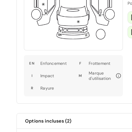
Po
Enfoncement
Frottement
EN
F
Marque
Impact
I
M
d'utilisation
Rayure
R
Options incluses (2)