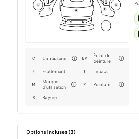
Po
Éclat de
Carrosserie
C
EP
peinture
Frottement
Impact
F
I
Marque
Peinture
M
P
d'utilisation
Rayure
R
Options incluses (3)