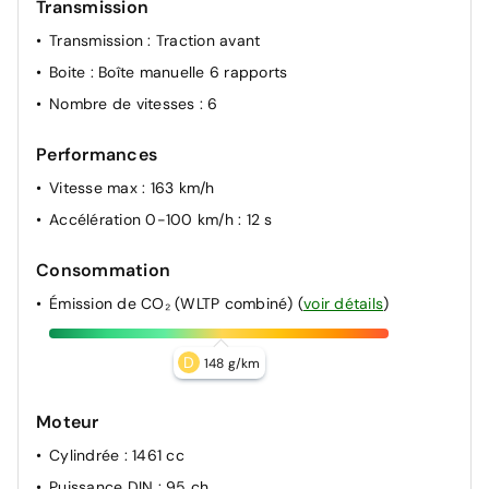
Transmission
Transmission
: Traction avant
Boite
: Boîte manuelle 6 rapports
Nombre de vitesses
: 6
Performances
Vitesse max
: 163 km/h
Accélération 0-100 km/h
: 12 s
Consommation
Émission de CO₂ (WLTP combiné)
(
voir détails
)
D
148 g/km
Moteur
Cylindrée
: 1461 cc
Puissance DIN
: 95 ch