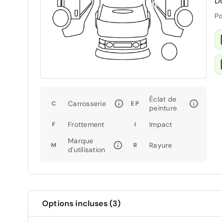
D
Po
Éclat de
Carrosserie
C
EP
peinture
Frottement
Impact
F
I
Marque
Rayure
M
R
d'utilisation
Options incluses (3)