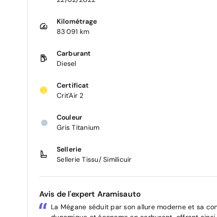
Kilométrage
83 091 km
Carburant
Diesel
Certificat
Crit'Air 2
Couleur
Gris Titanium
Sellerie
Sellerie Tissu/ Similicuir
Avis de l'expert Aramisauto
La Mégane séduit par son allure moderne et sa condu
dynamique et économe en carburant, offrant ainsi