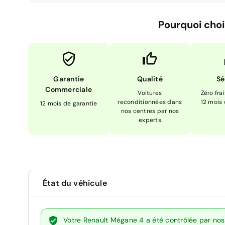
Pourquoi choi
Garantie
Qualité
Sé
Commerciale
Voitures
Zéro fra
reconditionnées dans
12 mois
12 mois de garantie
nos centres par nos
experts
État du véhicule
Votre Renault Mégane 4 a été contrôlée par nos