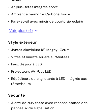
Ceintures de sécurité avant réglables en hauteur
Appuis-têtes intégrés sport
Régulateur de vitesse adaptatif
Ambiance harmonie Carbone foncé
Pare-soleil avec miroir de courtoisie éclairé
Console centrale avec rangement sous accoudoir
Voir plus (+1)
Style extérieur
Jantes aluminium 18" Magny-Cours
Vitres et lunette arrière surteintées
Feux de jour à LED
Projecteurs AV FULL LED
Répétiteurs de clignotants à LED intégrés aux
rétroviseurs
Sécurité
Alerte de survitesse avec reconnaissance des
panneaux de signalisation