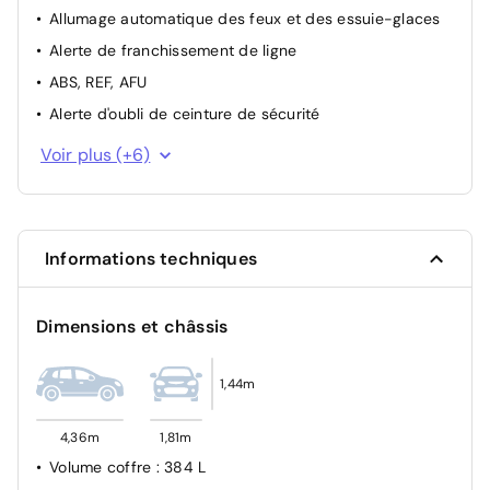
Allumage automatique des feux et des essuie-glaces
Alerte de franchissement de ligne
ABS, REF, AFU
Alerte d'oubli de ceinture de sécurité
Airbags frontaux et latéraux AV
Voir plus (+6)
Ceinture centrale arrière 3 points
Système de fixations ISOFIX aux places latérales AR
Airbag passager déconnectable
Informations techniques
Alerte Distance Sécurité
Condamnation des portes électriques
Dimensions et châssis
1,44m
4,36m
1,81m
Volume coffre
: 384 L