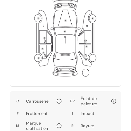
Éclat de
Carrosserie
C
EP
peinture
Frottement
Impact
F
I
Marque
Rayure
M
R
d'utilisation