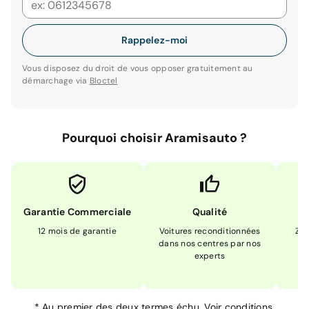
Rappelez-moi
Vous disposez du droit de vous opposer gratuitement au
démarchage via
Bloctel
Pourquoi choisir Aramisauto ?
Garantie Commerciale
Qualité
12 mois de garantie
Voitures reconditionnées
Zér
dans nos centres par nos
m
experts
*
Au premier des deux termes échu.
Voir conditions.