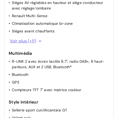
Sièges AV réglables en hauteur et siège conducteur
avec réglage lombaire
Renault Multi-Sense
Climatisation automatique bi-zone
Sièges avant chauffants
Rétroviseurs extérieurs rabattables électriquement
Voir plus (+11)
Rétroviseur intérieur électrochrome
Multimédia
Lève-vitres électriques AV impulsionnels
R-LINK 2 avec écran tactile 8.7", radio DAB+, 8 haut-
Lève-vitres électriques impulsionnels arrière
parleurs, AUX et 2 USB, Bluetooth®
Carte accès et démarrage mains libres
Bluetooth
Système de contrôle de trajectoire (ESP) et aide au
GPS
démarrage en côte
Compteurs TFT 7" avec matrice couleur
Indicateur de changement de vitesse
3 appuie-têtes arrière
Style intérieur
Banquette AR rabattable 1/3- 2/3 avec accoudoir
Sellerie sport cuir/Alcantara GT
central
Volant cuir