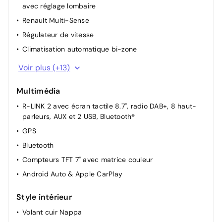
avec réglage lombaire
Renault Multi-Sense
Régulateur de vitesse
Climatisation automatique bi-zone
Commutation automatique des feux de
Voir plus (+13)
route/croisement
Rétroviseurs extérieurs rabattables électriquement
Multimédia
Rétroviseur intérieur électrochrome
R-LINK 2 avec écran tactile 8.7", radio DAB+, 8 haut-
parleurs, AUX et 2 USB, Bluetooth®
Lève-vitres électriques AV impulsionnels
GPS
Lève-vitres électriques impulsionnels arrière
Bluetooth
Carte accès et démarrage mains libres
Compteurs TFT 7" avec matrice couleur
Système de contrôle de trajectoire (ESP) et aide au
démarrage en côte
Android Auto & Apple CarPlay
Indicateur de changement de vitesse
Style intérieur
Appuie-têtes avant
Volant cuir Nappa
3 appuie-têtes arrière