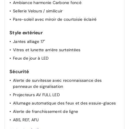
Ambiance harmonie Carbone foncé
Banquette arrière rabattable 1/3 - 2/3
Sellerie Velours / similicuir
Ceintures de sécurité avant réglables en hauteur
Pare-soleil avec miroir de courtoisie éclairé
Console centrale avec rangement sous accoudoir
Style extérieur
Jantes alliage 17"
Vitres et lunette arrière surteintées
Feux de jour à LED
Sécurité
Alerte de survitesse avec reconnaissance des
panneaux de signalisation
Projecteurs AV FULL LED
Allumage automatique des feux et des essuie-glaces
Alerte de franchissement de ligne
ABS, REF, AFU
Répétiteurs de clignotants à LED intégrés aux