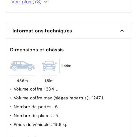
Voir plus (+8)
rétroviseurs
Airbags frontaux et latéraux AV
Ceinture centrale arrière 3 points
Informations techniques
Système de fixations ISOFIX aux places latérales AR
Airbag passager déconnectable
Dimensions et châssis
Alerte Distance Sécurité
Condamnation des portes électriques
1,44m
Projecteurs Full LED Pure Vision et feux de jour
4,36m
1,81m
Volume coffre
: 384 L
Volume coffre max (sièges rabattus)
: 1247 L
Nombre de portes
: 5
Nombre de places
: 5
Poids du véhicule
: 1156 kg