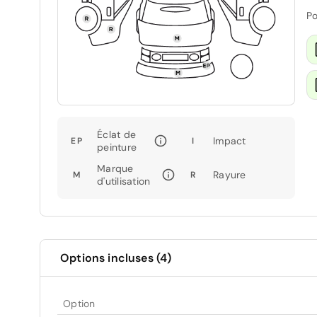
Po
Éclat de
Impact
EP
I
peinture
Marque
Rayure
M
R
d'utilisation
Options incluses (4)
Option