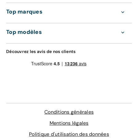
La prise en charge des pièces et mains
Top marques
d'oeuvre (
voir détails
).
Valable dans le réseau constructeur (Europe)
GRAVAGE + TAPIS
Top modèles
168 €
Découvrez également nos contrats d'entretien
tout compris de 36 à 60 mois :
Gravage des vitres
Découvrez les avis de nos clients
4 sur-tapis sur mesure
Entretien de votre véhicule
Extension de garantie pièces et main d'œuvre
valable dans le réseau constructeur (Europe)
Assistance 0km, 24h/24 et 7j/7 (dépannage,
remorquage et véhicule de prêt)
En savoir plus
Conditions générales
Mentions légales
Politique d'utilisation des données