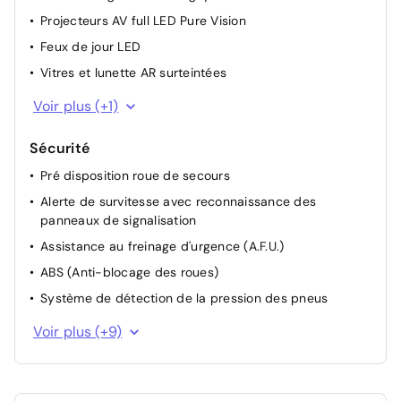
Projecteurs AV full LED Pure Vision
Feux de jour LED
Vitres et lunette AR surteintées
Projecteurs antibrouillard
Voir plus (+1)
Sécurité
Pré disposition roue de secours
Alerte de survitesse avec reconnaissance des
panneaux de signalisation
Assistance au freinage d'urgence (A.F.U.)
ABS (Anti-blocage des roues)
Système de détection de la pression des pneus
Système de contrôle de trajectoire (ESP) et aide au
Voir plus (+9)
démarrage en côte
Frein de parking assisté
Freinage actif d'urgence avec détection piétons (AEBS