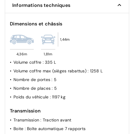
City + Inter Urbain + Piéton)
Informations techniques
Détection des marquages au sol
Détecteur d'angles morts
Dimensions et châssis
Airbag frontal conducteur et passager
Système de fixation ISOFIX
1,44m
Détection d'endormismement
4,36m
1,81m
Condamnation des portes électriques
Volume coffre
: 335 L
Volume coffre max (sièges rabattus)
: 1258 L
Nombre de portes
: 5
Nombre de places
: 5
Poids du véhicule
: 1197 kg
Transmission
Transmission
: Traction avant
Boite
: Boîte automatique 7 rapports