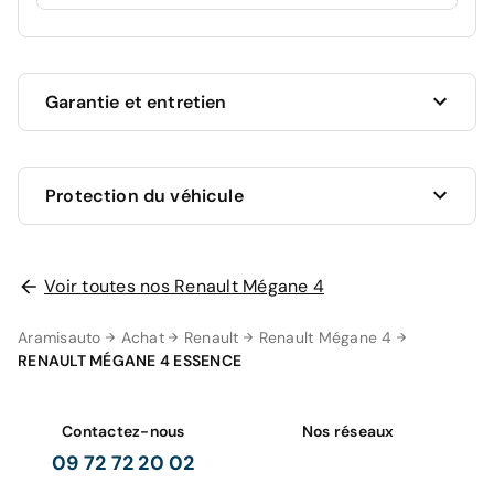
Garantie et entretien
Ce véhicule est sous garantie commerciale de 12
Protection du véhicule
mois à compter de la date de livraison.
La garantie de votre véhicule peut être prolongée
jusqu'a 5 ans. Rapprochez-vous de votre conseiller
en
Voir toutes nos Renault Mégane 4
AUCUNE PROTECTION
agence
ou appelez-nous au
09 72 72 20 02
pour plus
0 €
d'informations.
Aramisauto
Achat
Renault
Renault Mégane 4
RENAULT MÉGANE 4 ESSENCE
Votre garantie 12 mois comprend
GRAVAGE SEUL
98 €
Contactez-nous
Nos réseaux
Zéro frais d'entretien pendant 12 mois ou 15
000 km sur les pièces d'usures et les
09 72 72 20 02
consommables (
voir détails
).
Gravage des vitres