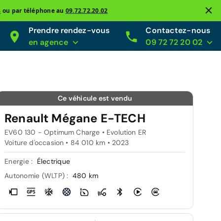
s
ou par téléphone au
09.72.72.20.02
Prendre rendez-vous
Contactez-nous
en agence
09 72 72 20 02
Ce véhicule est vendu
Renault Mégane E-TECH
EV60 130 - Optimum Charge • Evolution ER
Voiture d'occasion • 84 010 km • 2023
Energie :
Électrique
Autonomie (WLTP) :
480 km