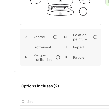
Éclat de
Accroc
A
EP
peinture
Frottement
Impact
F
I
Marque
Rayure
M
R
d'utilisation
Options incluses (2)
Option