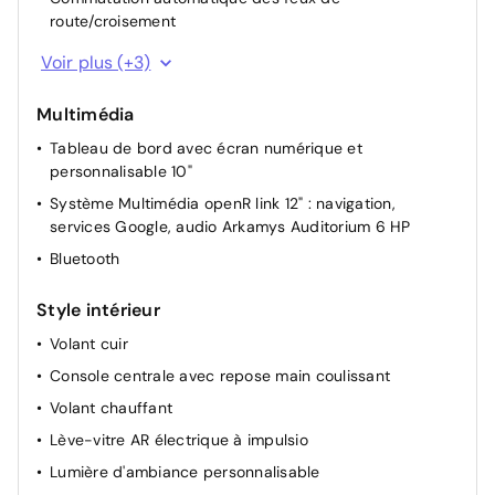
route/croisement
Rétroviseur intérieur électrochrome
Voir plus (+3)
Airbag passager déconnectable
Multimédia
Volant réglable en hauteur et profondeur
Tableau de bord avec écran numérique et
personnalisable 10"
Système Multimédia openR link 12" : navigation,
services Google, audio Arkamys Auditorium 6 HP
Bluetooth
Style intérieur
Volant cuir
Console centrale avec repose main coulissant
Volant chauffant
Lève-vitre AR électrique à impulsio
Lumière d'ambiance personnalisable