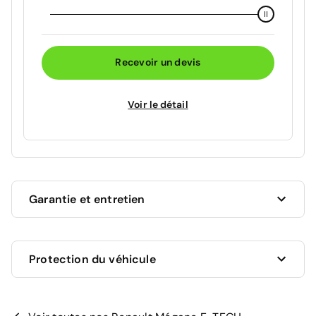
Recevoir un devis
Voir le détail
Garantie et entretien
Ce véhicule est sous garantie commerciale de 12
Protection du véhicule
mois à compter de la date de livraison.
La garantie de votre véhicule peut être prolongée
jusqu'a 5 ans. Rapprochez-vous de votre conseiller
en