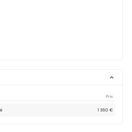
Prix
lé
1 350 €