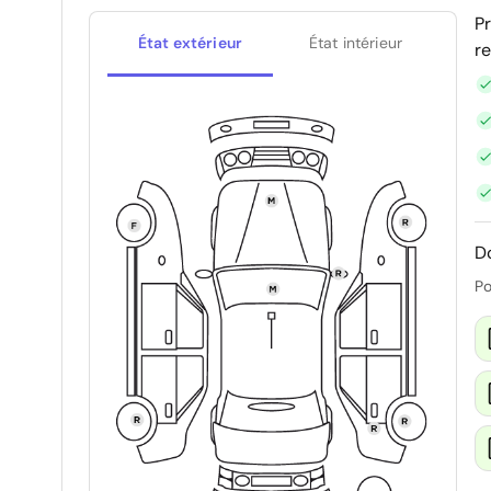
P
État extérieur
État intérieur
r
D
Po