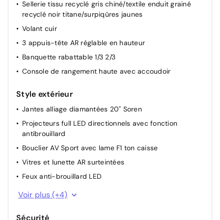
Sellerie tissu recyclé gris chiné/textile enduit grainé
4 Ports USB (2 AV et 2 AR)
Câble de recharge pour prise domestique
recyclé noir titane/surpiqûres jaunes
Câble de recharge rapide à domicile (22 kW) ou sur
Volant cuir
borne publique (43 kW)
3 appuis-tête AR réglable en hauteur
Reconnaissance des panneaux de signalisation
Banquette rabattable 1/3 2/3
Système d'optimisation de la température batterie
Console de rangement haute avec accoudoir
(charge rapide DC)
Volant réglable en hauteur et profondeur
Style extérieur
manuellement
Jantes alliage diamantées 20" Soren
Projecteurs full LED directionnels avec fonction
antibrouillard
Bouclier AV Sport avec lame F1 ton caisse
Vitres et lunette AR surteintées
Feux anti-brouillard LED
Feux de jour à LED
Voir plus (+4)
Bandeau full LED AR avec effet 3D "moiré"
Sécurité
Antenne Requin