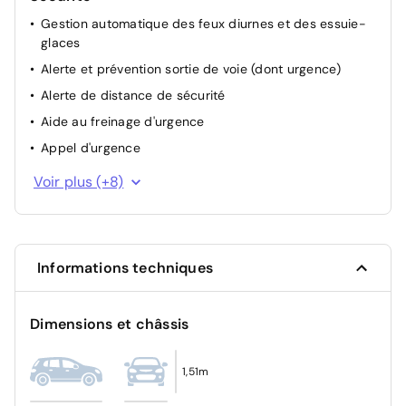
Gestion automatique des feux diurnes et des essuie-
Poignées de portes affleurantes
glaces
Alerte et prévention sortie de voie (dont urgence)
Alerte de distance de sécurité
Aide au freinage d'urgence
Appel d'urgence
Détection de fatigue
Voir plus (+8)
Alerte d'oubli de ceinture de sécurité
Contrôle dynamique de trajectoire ESC avec ASR
Détection de la pression des pneus
Informations techniques
Système anti blocage des roues (ABS)
Airbags frontaux (conducteur et passager)
Dimensions et châssis
Airbags latéraux, milieu AV et rideaux
Kit anti-crevaison
1,51m