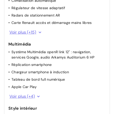
Climatisation automatique
Régulateur de vitesse adaptatif
Radars de stationnement AR
Carte Renault accès et démarrage mains libres
Rétroviseur jour/nuit automatique
Voir plus (+15)
Rétroviseurs électriques et dégivrants, rabattables
électriquement avec mémoire
Multimédia
Chargeur courant alternatif 7kW & courant continu 85
Système Multimédia openR link 12" : navigation,
(standard) / 130 kW (super charge) (pic max)
services Google, audio Arkamys Auditorium 6 HP
Commutation automatique des feux de
Réplication smartphone
route/croisement
Chargeur smartphone à induction
Lève-vitres AR électriques à impulsion
Tableau de bord full numérique
Lève-vitres AV électriques à impulsion
Apple Car Play
Siéges av chauffants
Android Auto
Voir plus (+4)
Volant chauffant
Bluetooth
Mode ECO
Style intérieur
Ordinateur de bord
Multi-sense