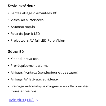
Style extérieur
Jantes alliage diamantées 18''
Vitres AR surteintées
Antenne requin
Feux de jour à LED
Projecteurs AV full LED Pure Vision
Sécurité
Kit anti-crevaison
Pré-équipement alarme
Airbags frontaux (conducteur et passager)
Airbags AV latéraux et rideaux
Freinage automatique d'urgence en ville pour deux
roues et piétons
ABS avec aide au freinage d'urgence
Voir plus (+16)
Avertisseur d'angle mort et prévention sortie de voie en