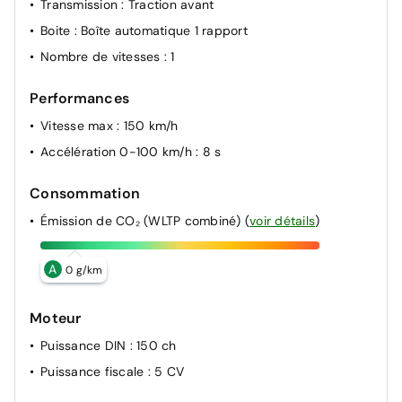
Transmission
: Traction avant
Pack Safety : avertisseur d'angle mort et prévention de
sortie de voie en cas de dépassement, avertisseur de
Boite
: Boîte automatique 1 rapport
sortie de stationnement en marche arrière avec
Nombre de vitesses
: 1
freinage d'urgence automatiquesortie sécurisée des
occupants"
Performances
Rétroviseurs extérieurs électriques, dégivrants,
Vitesse max
: 150 km/h
rabattables automatiquement
Accélération 0-100 km/h
: 8 s
Consommation
Émission de CO₂ (WLTP combiné)
(
voir détails
)
A
0 g/km
Moteur
Puissance DIN
: 150 ch
Puissance fiscale
: 5 CV