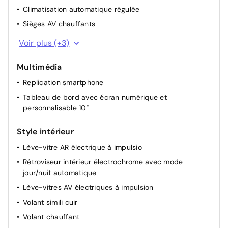
Climatisation automatique régulée
Sièges AV chauffants
Frein de parking assisté automatique avec Auto hold
Voir plus (+3)
Commutation automatique des feux de
route/croisement
Multimédia
Banquette AR coulissante 1/3-2/3 avec accoudoir
Replication smartphone
central
Tableau de bord avec écran numérique et
personnalisable 10"
Style intérieur
Lève-vitre AR électrique à impulsio
Rétroviseur intérieur électrochrome avec mode
jour/nuit automatique
Lève-vitres AV électriques à impulsion
Volant simili cuir
Volant chauffant