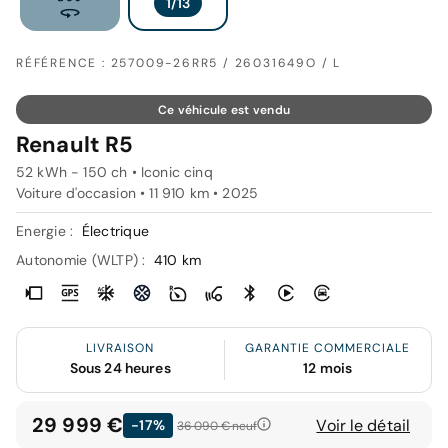
RÉFÉRENCE : 257009-26RR5 / 26031649O / L
Ce véhicule est vendu
Renault R5
52 kWh - 150 ch • Iconic cinq
Voiture d'occasion • 11 910 km • 2025
Energie :
Électrique
Autonomie (WLTP) :
410 km
LIVRAISON
GARANTIE COMMERCIALE
Sous 24 heures
12 mois
29 999 €
Voir le détail
-17%
36 090 €
neuf