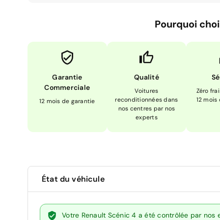
Pourquoi choi
Garantie
Qualité
Sé
Commerciale
Voitures
Zéro fra
reconditionnées dans
12 mois
12 mois de garantie
nos centres par nos
experts
État du véhicule
Votre Renault Scénic 4 a été contrôlée par nos