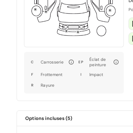
D
Po
Éclat de
Carrosserie
C
EP
peinture
Frottement
Impact
F
I
Rayure
R
Options incluses (5)