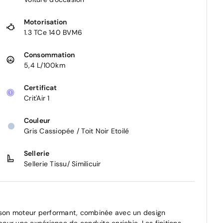
Motorisation
1.3 TCe 140 BVM6
Consommation
5,4 L/100km
Certificat
Crit'Air 1
Couleur
Gris Cassiopée / Toit Noir Etoilé
Sellerie
Sellerie Tissu/ Similicuir
son moteur performant, combinée avec un design
our une expérience de conduite enrichie. Les finitions