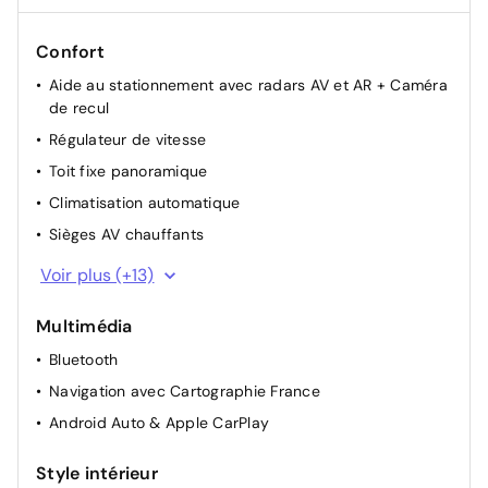
Confort
Aide au stationnement avec radars AV et AR + Caméra
de recul
Régulateur de vitesse
Toit fixe panoramique
Climatisation automatique
Sièges AV chauffants
Indicateur de changement de vitesse
Voir plus (+13)
Appuie-têtes arrière
Multimédia
Lunette arrière chauffante
Bluetooth
Rétroviseurs extérieurs électriques dégivrants
Navigation avec Cartographie France
Rétroviseur intérieur électrochrome
Android Auto & Apple CarPlay
Lève-vitres AV électriques (impulsionnel conducteur)
Airbag passager déconnectable
Style intérieur
Détection d'obstacle latérale