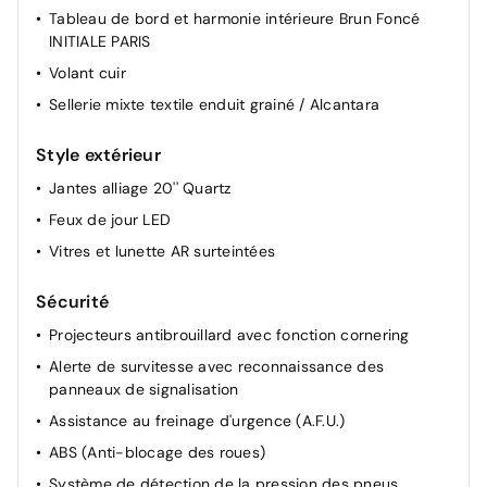
Tableau de bord et harmonie intérieure Brun Foncé
Carte accès et démarrage mains libres
INITIALE PARIS
Boite à gant réfrigérant
Volant cuir
Console centrale coulissante avec accoudoir
Sellerie mixte textile enduit grainé / Alcantara
Pare-soleil avec miroir de courtoisie éclairé
Style extérieur
Renault Multi-Sense (choix de modes de conduite)
Jantes alliage 20'' Quartz
Feux de jour LED
Vitres et lunette AR surteintées
Sécurité
Projecteurs antibrouillard avec fonction cornering
Alerte de survitesse avec reconnaissance des
panneaux de signalisation
Assistance au freinage d'urgence (A.F.U.)
ABS (Anti-blocage des roues)
Système de détection de la pression des pneus