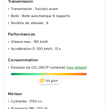
Transmission
Transmission
: Traction avant
Boite
: Boîte automatique 6 rapports
Nombre de vitesses
: 6
Performances
Vitesse max
: 195 km/h
Accélération 0-100 km/h
: 12 s
Consommation
Émission de CO₂ (WLTP combiné)
(
voir détails
)
D
155 g/km
Moteur
Cylindrée
: 1750 cc
Puissance DIN
: 120 ch