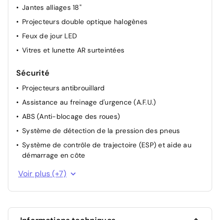
Jantes alliages 18"
Projecteurs double optique halogènes
Feux de jour LED
Vitres et lunette AR surteintées
Sécurité
Projecteurs antibrouillard
Assistance au freinage d'urgence (A.F.U.)
ABS (Anti-blocage des roues)
Système de détection de la pression des pneus
Système de contrôle de trajectoire (ESP) et aide au
démarrage en côte
Frein de parking assisté
Voir plus (+7)
Allumage automatique des feux et des essuie-glaces
Détecteur d'angles morts
Airbag frontal conducteur et passager