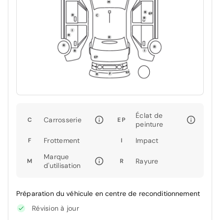
Éclat de
Carrosserie
C
EP
peinture
Frottement
Impact
F
I
Marque
Rayure
M
R
d'utilisation
Préparation du véhicule en centre de reconditionnement
Révision à jour