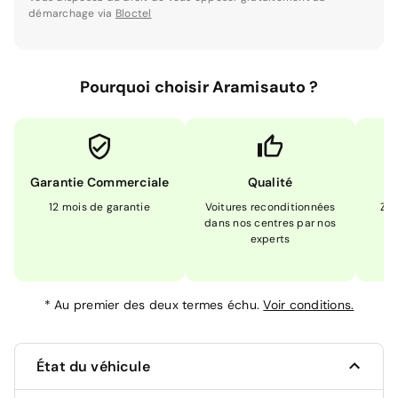
démarchage via
Bloctel
Pourquoi choisir Aramisauto ?
Garantie Commerciale
Qualité
12 mois de garantie
Voitures reconditionnées
Zér
dans nos centres par nos
m
experts
*
Au premier des deux termes échu.
Voir conditions.
État du véhicule