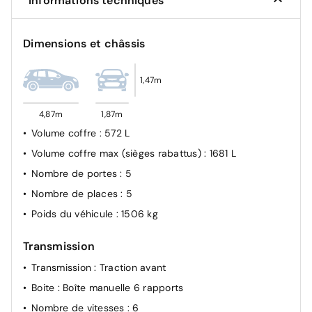
Informations techniques
Système de fixation ISOFIX
Condamnation des portes électriques
Dimensions et châssis
Airbag passager déconnectable
1,47m
4,87m
1,87m
Volume coffre
: 572 L
Volume coffre max (sièges rabattus)
: 1681 L
Nombre de portes
: 5
Nombre de places
: 5
Poids du véhicule
: 1506 kg
Transmission
Transmission
: Traction avant
Boite
: Boîte manuelle 6 rapports
Nombre de vitesses
: 6