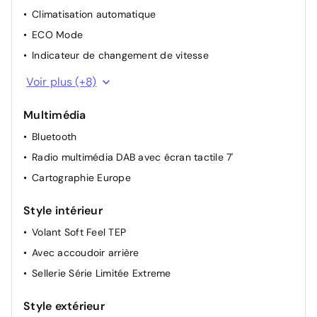
Climatisation automatique
ECO Mode
Indicateur de changement de vitesse
Appuie-têtes avant
Voir plus (+8)
Appuie-têtes arrière
Multimédia
Lunette arrière chauffante
Bluetooth
Rétroviseurs extérieurs électriques dégivrants
Radio multimédia DAB avec écran tactile 7'
Rétroviseur intérieur électrochrome
Cartographie Europe
Lève-vitres AV électriques (impulsionnel conducteur)
Carte accès et démarrage mains libres
Style intérieur
Renault Multi-Sense (choix de modes de conduite)
Volant Soft Feel TEP
Avec accoudoir arrière
Sellerie Série Limitée Extreme
Style extérieur