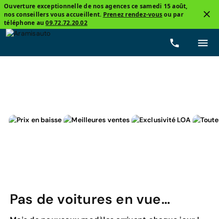
Ouverture exceptionnelle de nos agences ce samedi 15 août,
nos conseillers vous accueillent.
Prenez rendez-vous
ou par
3
téléphone au
09.72.72.20.02
Renault, Twingo 2
Essence
Prix
Boîtes de vite
Pas de voitures en vue…