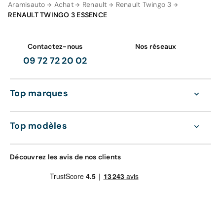
Aramisauto
Achat
Renault
Renault Twingo 3
RENAULT TWINGO 3 ESSENCE
Votre garantie 12 mois comprend
GRAVAGE SEUL
98 €
Contactez-nous
Nos réseaux
Zéro frais d'entretien pendant 12 mois ou 15
000 km sur les pièces d'usures et les
09 72 72 20 02
consommables (
voir détails
).
Gravage des vitres
La prise en charge des pièces et mains
Top marques
d'oeuvre (
voir détails
).
Valable dans le réseau constructeur (Europe)
GRAVAGE + TAPIS
Top modèles
168 €
Découvrez également nos contrats d'entretien
tout compris de 36 à 60 mois :
Gravage des vitres
Découvrez les avis de nos clients
4 sur-tapis sur mesure
Entretien de votre véhicule
Extension de garantie pièces et main d'œuvre
valable dans le réseau constructeur (Europe)
Assistance 0km, 24h/24 et 7j/7 (dépannage,
remorquage et véhicule de prêt)