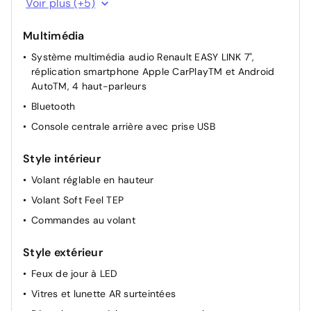
Voir plus (+5)
Lunette arrière chauffante
Multimédia
Rétroviseurs extérieurs réglables manuellement
Système multimédia audio Renault EASY LINK 7",
Verrouillage centralisé
réplication smartphone Apple CarPlayTM et Android
Caméra de recul
AutoTM, 4 haut-parleurs
Bluetooth
Console centrale arrière avec prise USB
Style intérieur
Volant réglable en hauteur
Volant Soft Feel TEP
Commandes au volant
Style extérieur
Feux de jour à LED
Vitres et lunette AR surteintées