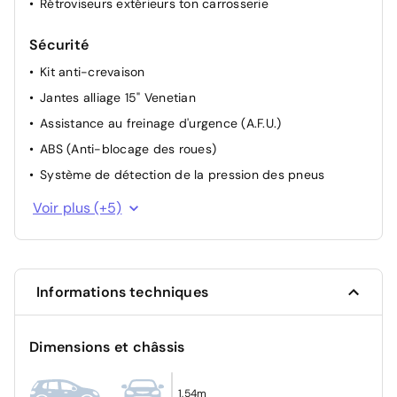
Rétroviseurs extérieurs ton carrosserie
Sécurité
Kit anti-crevaison
Jantes alliage 15" Venetian
Assistance au freinage d'urgence (A.F.U.)
ABS (Anti-blocage des roues)
Système de détection de la pression des pneus
Contrôle dynamique de trajectoire ESC
Voir plus (+5)
Alerte non bouclage de ceintures avant
Allumage automatique des feux avec capteur de
lumière
Informations techniques
Fixation ISOFIX
Condamnation des portes électriques
Dimensions et châssis
1,54m