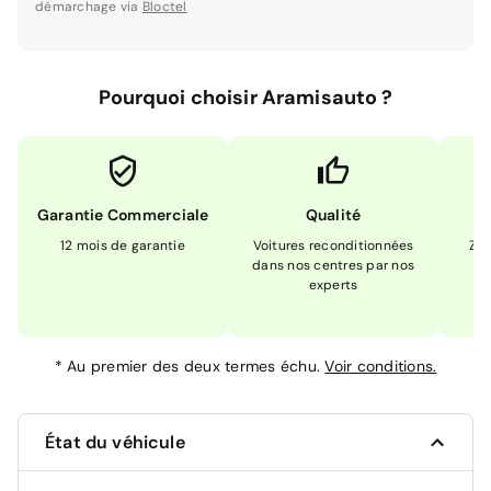
démarchage via
Bloctel
Pourquoi choisir Aramisauto ?
Garantie Commerciale
Qualité
12 mois de garantie
Voitures reconditionnées
Zér
dans nos centres par nos
m
experts
*
Au premier des deux termes échu.
Voir conditions.
État du véhicule