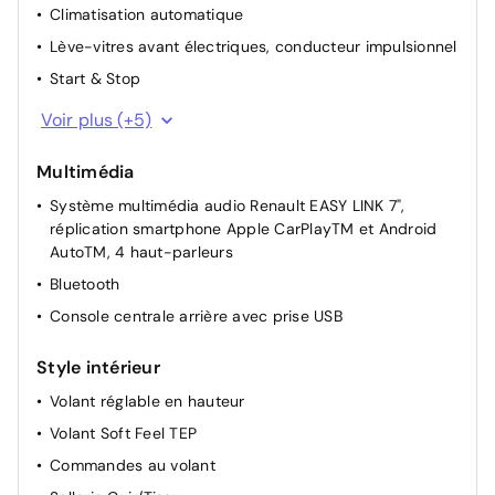
Climatisation automatique
Lève-vitres avant électriques, conducteur impulsionnel
Start & Stop
Direction Assistée
Voir plus (+5)
Lunette arrière chauffante
Multimédia
Rétroviseurs extérieurs réglables manuellement
Système multimédia audio Renault EASY LINK 7",
Verrouillage centralisé
réplication smartphone Apple CarPlayTM et Android
Caméra de recul
AutoTM, 4 haut-parleurs
Bluetooth
Console centrale arrière avec prise USB
Style intérieur
Volant réglable en hauteur
Volant Soft Feel TEP
Commandes au volant