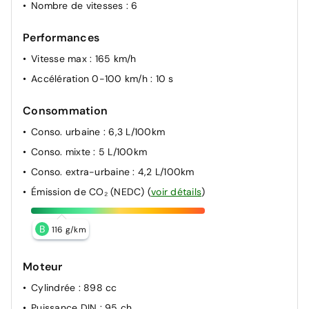
Nombre de vitesses
: 6
Performances
Vitesse max
: 165 km/h
Accélération 0-100 km/h
: 10 s
Consommation
Conso. urbaine
: 6,3 L/100km
Conso. mixte
: 5 L/100km
Conso. extra-urbaine
: 4,2 L/100km
Émission de CO₂ (NEDC)
(
voir détails
)
B
116 g/km
Moteur
Cylindrée
: 898 cc
Puissance DIN
: 95 ch