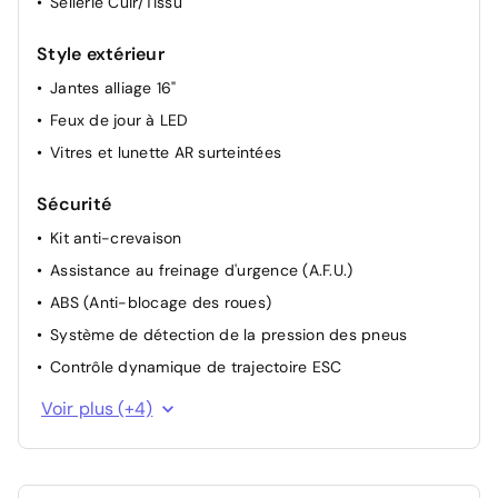
Sellerie Cuir/Tissu
Style extérieur
Jantes alliage 16"
Feux de jour à LED
Vitres et lunette AR surteintées
Sécurité
Kit anti-crevaison
Assistance au freinage d'urgence (A.F.U.)
ABS (Anti-blocage des roues)
Système de détection de la pression des pneus
Contrôle dynamique de trajectoire ESC
Alerte non bouclage de ceintures avant
Voir plus (+4)
Allumage automatique des feux et des essuie-glaces
Fixation ISOFIX
Condamnation des portes électriques