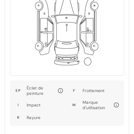
Éclat de
Frottement
EP
F
peinture
Marque
Impact
I
M
d'utilisation
Rayure
R