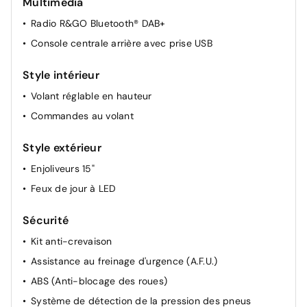
Multimédia
Rétroviseurs extérieurs réglables manuellement
Radio R&GO Bluetooth® DAB+
Verrouillage centralisé
Console centrale arrière avec prise USB
Style intérieur
Volant réglable en hauteur
Commandes au volant
Style extérieur
Enjoliveurs 15"
Feux de jour à LED
Sécurité
Kit anti-crevaison
Assistance au freinage d'urgence (A.F.U.)
ABS (Anti-blocage des roues)
Système de détection de la pression des pneus