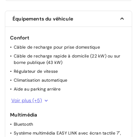
Équipements du véhicule
Confort
Câble de recharge pour prise domestique
Câble de recharge rapide à domicile (22 kW) ou sur
borne publique (43 kW)
Régulateur de vitesse
Climatisation automatique
Aide au parking arrière
Lève-vitres avant électriques, conducteur impulsionnel
Voir plus (+5)
Direction Assistée
Multimédia
Lunette arrière chauffante
Bluetooth
Rétroviseurs extérieurs réglables manuellement
Système multimédia EASY LINK avec écran tactile 7",
Verrouillage centralisé