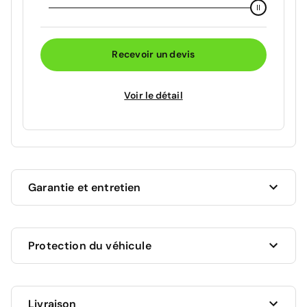
Recevoir un devis
Voir le détail
Garantie et entretien
Ce véhicule est sous garantie commerciale de 12
Protection du véhicule
mois à compter de la date de livraison.
La garantie de votre véhicule peut être prolongée
jusqu'a 5 ans. Rapprochez-vous de votre conseiller
en
Livraison
AUCUNE PROTECTION