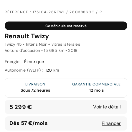
RÉFÉRENCE : 175104-26RTWI / 26038860O / R
Ce véhicule est réservé
Renault Twizy
Twizy 45 • Intens Noir + vitres latérales
Voiture d'occasion • 15 685 km • 2019
Energie :
Électrique
Autonomie (WLTP) :
120 km
LIVRAISON
GARANTIE COMMERCIALE
Sous 72 heures
12 mois
5 299 €
Voir le détail
Dès 57 €/mois
Financer