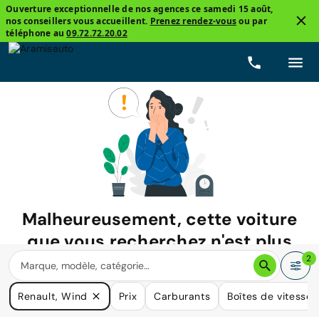
Ouverture exceptionnelle de nos agences ce samedi 15 août,
nos conseillers vous accueillent.
Prenez rendez-vous
ou par
téléphone au
09.72.72.20.02
Malheureusement, cette voiture
que vous recherchez n'est plus
disponible.
2
Nous avons de nombreuses voitures qui pourraient répondre
Renault, Wind
Prix
Carburants
Boîtes de vitesse
à vos besoins.