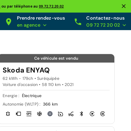
s
ou par téléphone au
09.72.72.20.02
Prendre rendez-vous
Contactez-nous
en agence
09 72 72 20 02
Ce véhicule est vendu
Skoda ENYAQ
62 kWh - 179ch • Suréquipée
Voiture d'occasion • 58 110 km • 2021
Energie :
Électrique
Autonomie (WLTP) :
366 km