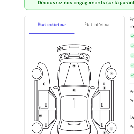
Découvrez nos engagements sur la garan
P
État extérieur
État intérieur
r
Pr
Pr
D
Po