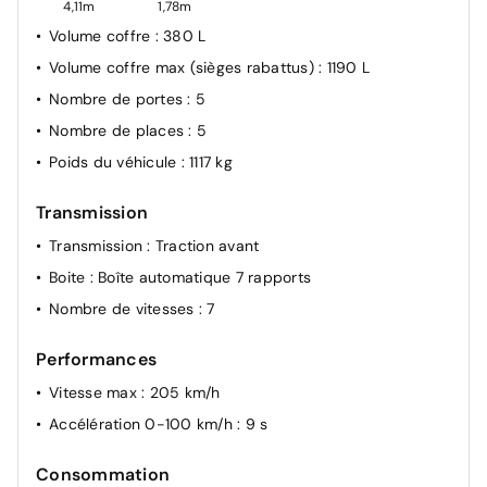
4,11m
1,78m
Feux de jour avec allumage automatique des
Volume coffre
: 380 L
projecteurs et fonctions Coming Home et Leaving
Volume coffre max (sièges rabattus)
: 1190 L
Home manuelles
Nombre de portes
: 5
Fonctionnement intermittent des essuie-glaces, avec
capteur de lumière
Nombre de places
: 5
Rappel de ceinture de sécurité
Poids du véhicule
: 1117 kg
Détecteur de fatigue
Transmission
Mesures de protection des piétons et des cyclistes
étendues et anticipatrices
Transmission
: Traction avant
Contrôle de la pression de pneu
Boite
: Boîte automatique 7 rapports
Feu arrière de brouillard
Nombre de vitesses
: 7
Performances
Vitesse max
: 205 km/h
Accélération 0-100 km/h
: 9 s
Consommation