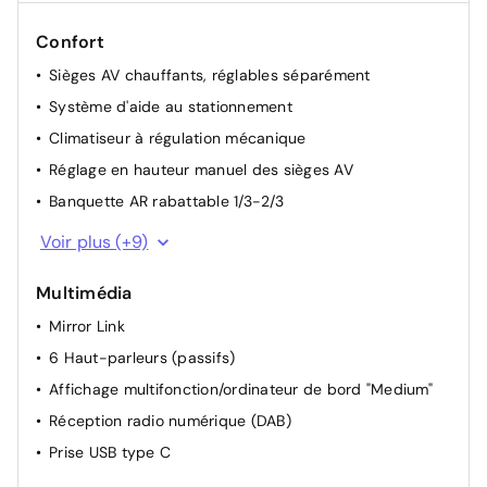
Confort
Sièges AV chauffants, réglables séparément
Système d'aide au stationnement
Climatiseur à régulation mécanique
Réglage en hauteur manuel des sièges AV
Banquette AR rabattable 1/3-2/3
Rétroviseur intérieur de sécurité à réglage jour/nuit
Voir plus (+9)
Vitres AV électriques
Multimédia
Rétroviseur extérieur côté conducteur convexe, côté
passager avant convexe
Mirror Link
Rétroviseur extérieur réglable/dégivrant électriquement
6 Haut-parleurs (passifs)
Système Start & Stop
Affichage multifonction/ordinateur de bord "Medium"
Réglage du site des projecteurs
Réception radio numérique (DAB)
Buses de lave-glace dégivrantes, à l'avant
Prise USB type C
Aide au démarrage en côte