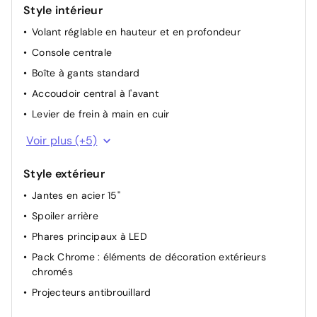
Style intérieur
Essuie-glace / lave-glace de lunette arrière avec
fonctionnement intermittent
Volant réglable en hauteur et en profondeur
Console centrale
Boîte à gants standard
Accoudoir central à l'avant
Levier de frein à main en cuir
Pommeau/poignée de levier de vitesses en cuir
Voir plus (+5)
Supports lombaires à réglage manuel pour les sièges
AV
Style extérieur
Volant cuir
Jantes en acier 15"
Pare-soleil avec miroir, étiquette d'airbag sur le pare-
Spoiler arrière
soleil du passager avant
Phares principaux à LED
Garnitures de siège en tissu
Pack Chrome : éléments de décoration extérieurs
chromés
Projecteurs antibrouillard