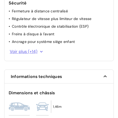
Sécurité
Fermeture à distance centralisé
Régulateur de vitesse plus limiteur de vitesse
Contrôle électronique de stabilisation (ESP)
Freins à disque à l'avant
Ancrage pour système siège enfant
Ceintures sécurité auto. trois points à l'avant, avec
Voir plus (+14)
rétracteur de ceinture, prétensionneur ventral et régl.
hauteur
Verrouillage centralisé à distance "Keyless-Go"
Airbag côté conducteur et côté passager avant, sans
Informations techniques
sac gonflable de genoux, avec désactivation côté
passager avant
Dimensions et châssis
Airbag latéral à l'avant, avec airbag rideau
Assistant de maintien sur la voie
1,46m
Front Assist y compris City ANB sans ACC
Antidémarrage électronique