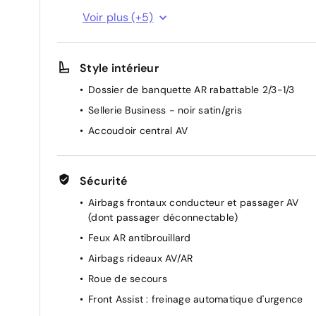
Vitres AV électriques avec fonction auto
Voir plus (+5)
up/down
Système Start/Stop
Style intérieur
Direction assistée électromécanique
Lunette AR dégivrante
Dossier de banquette AR rabattable 2/3-1/3
Régulateur et limiteur de vitesse
Sellerie Business - noir satin/gris
Accoudoir central AV
Sécurité
Airbags frontaux conducteur et passager AV
(dont passager déconnectable)
Feux AR antibrouillard
Airbags rideaux AV/AR
Roue de secours
Front Assist : freinage automatique d'urgence