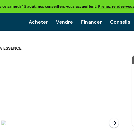
ce samedi 15 août, nos conseillers vous accueillent.
Prenez rendez-vou
Acheter
Vendre
Financer
Conseils
A ESSENCE