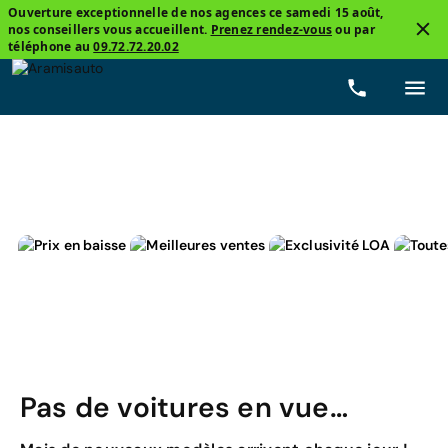
Ouverture exceptionnelle de nos agences ce samedi 15 août,
nos conseillers vous accueillent.
Prenez rendez-vous
ou par
4
téléphone au
09.72.72.20.02
4x4 et SUV
Skoda, KAMIQ
GPL
Prix
Boîte
Pas de voitures en vue…