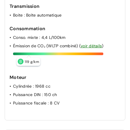
Défauts : rayures pare choc arrière
Transmission
Défauts : leger coup aile arg
Boite
: Boîte automatique
Consommation
Conso. mixte
: 4,4 L/100km
Émission de CO₂ (WLTP combiné)
(
voir détails
)
B
119 g/km
Moteur
Cylindrée
: 1968 cc
Puissance DIN
: 150 ch
Puissance fiscale
: 8 CV