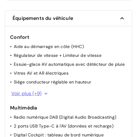
Équipements du véhicule
Confort
Aide au démarrage en côte (HHC)
Régulateur de vitesse + Limiteur de vitesse
Essuie-glace AV automatique avec détécteur de pluie
Vitres AV et AR électriques
Siège conducteur réglable en hauteur
Kessy Go: démarrage sans clé
Voir plus (+9)
Volant réglable en hauteur et en profondeur
Multimédia
Système de récuperation d'énergie au freinage
Radio numérique DAB (Digital Audio Broadcasting)
Préparation attelage
2 ports USB Type-C à l'AV (données et recharge)
Contrôle électronique de la pression de pneus
Digital Cockpit : tableau de bord numérique
Radar de stationnement AR