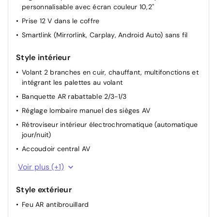
personnalisable avec écran couleur 10,2"
Siège passager AV réglable en hauteur
Prise 12 V dans le coffre
Climatisation à régulation automatique bi-zone
Smartlink (Mirrorlink, Carplay, Android Auto) sans fil
Climatronic
Système Start & Stop déconnectable
Style intérieur
Volant 2 branches en cuir, chauffant, multifonctions et
intégrant les palettes au volant
Banquette AR rabattable 2/3-1/3
Réglage lombaire manuel des sièges AV
Rétroviseur intérieur électrochromatique (automatique
jour/nuit)
Accoudoir central AV
Sellerie Tissu "Ambition" Noire
Voir plus (+1)
Style extérieur
Feu AR antibrouillard