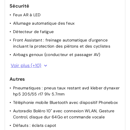
Sécurité
Feux AR à LED
Allumage automatique des feux
Détecteur de fatigue
Front Assistant : freinage automatique d'urgence
incluant la protection des piétons et des cyclistes
Airbags genoux (conducteur et passager AV)
Lane Assistant: Assistant de maintien dans la voie
Voir plus (+10)
Frein à main électrique
Autres
Airbags rideaux AV/AR
Pneumatiques : pneus taux restant avd kleber dynaxer
Airbags frontaux conducteur et passager
hp5 205/55 r17 91v 5.7mm
Sécurité enfant manuelle
Téléphonie mobile Bluetooth avec dispositif Phonebox
Détection des panneaux de signalisation
Autoradio Boléro 10" avec connexion WLAN, Gesture
Kit de réparation de pneu
Control, disque dur 64Go et commande vocale
Airbag passager AV déconnectable
Défauts : éclats capot