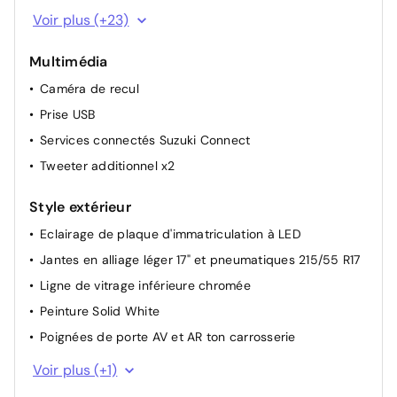
Dossiers AR inclinables en deux positions
Voir plus (+23)
Eclairage de plancher aux places AV
Multimédia
Essuie-glace AR à 1 vitesse + intermittence
Caméra de recul
Essuie-glace AV à 2 vitesses avec intermittence
réglable
Prise USB
Essuie-glaces automatique
Services connectés Suzuki Connect
Filtre à pollen
Tweeter additionnel x2
Lève-vitres électriques AV et AR
Style extérieur
Ouverture électromagnétique du hayon
Eclairage de plaque d'immatriculation à LED
Pare-soleil AV avec miroirs de courtoisie et porte ticket
(X2)
Jantes en alliage léger 17" et pneumatiques 215/55 R17
Pare-soleil AV avec miroirs de courtoisie éclairés x2
Ligne de vitrage inférieure chromée
Plancher de coffre modulable
Peinture Solid White
Poignées de maintien aux places passager
Poignées de porte AV et AR ton carrosserie
Porte-gobelet AV (x2)
Rétroviseurs extérieurs couleur carrosserie, dégivrants
Voir plus (+1)
et réglables électriquement
Rails de toit en aluminium anodisées