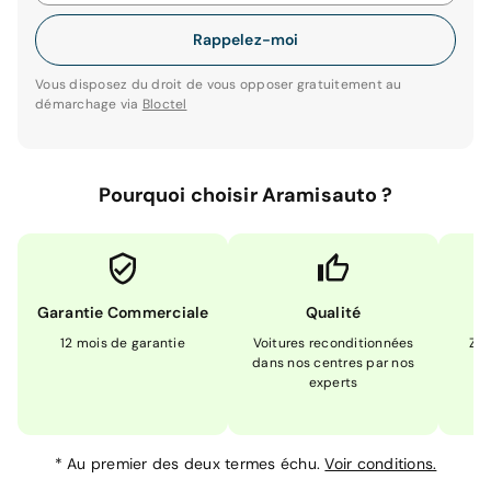
Rappelez-moi
Vous disposez du droit de vous opposer gratuitement au
démarchage via
Bloctel
Pourquoi choisir Aramisauto ?
Garantie Commerciale
Qualité
12 mois de garantie
Voitures reconditionnées
Zér
dans nos centres par nos
m
experts
*
Au premier des deux termes échu.
Voir conditions.