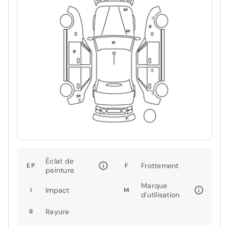
Éclat de
Frottement
EP
F
peinture
Marque
Impact
I
M
d'utilisation
Rayure
R