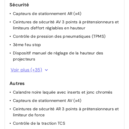
Reconnaissance des panneaux de signalisation (TSR)
Sécurité
Rétroviseur intérieur électrochromique
Capteurs de stationnement AR (x4)
Rétroviseurs extérieurs rabattables électriquement et
Ceintures de sécurité AV 3 points à prétensionneurs et
avec répétiteur de clignotant
limiteurs d'effort réglables en hauteur
Siège conducteur réglable en hauteur, en profondeur
Contrôle de pression des pneumatiques (TPMS)
et en inclinaison
3ème feu stop
Sièges AV chauffants
Dispositif manuel de réglage de la hauteur des
Accoudoir central AR avec porte-gobelets intégrés (x
projecteurs
2)
ESP
Voir plus (+35)
Accoudoir central AV avec rangement intégré
Enregistreur de données d'événements
Air conditionné à régulation automatique bi-zone
Autres
Feux AR à LED
Buse d'aération aux places AR
Calandre noire laquée avec inserts et jonc chromés
Feux antibrouillard AR
Capteurs de stationnement AV (x4)
Feux de jour à LED
Ceintures de sécurité AR 3 points à prétensionneurs et
Fixation ISOFIX aux places AR pour sièges enfants (x2)
limiteur de force
Freinage actif d'urgence (DSBS II) avec détection des
Contrôle de la traction TCS
piétons, vélos et motos