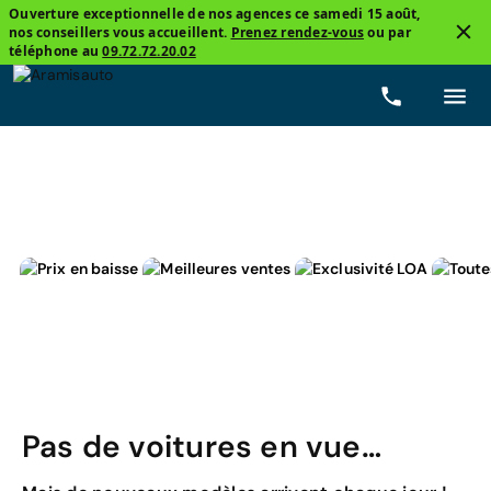
Ouverture exceptionnelle de nos agences ce samedi 15 août,
nos conseillers vous accueillent.
Prenez rendez-vous
ou par
3
téléphone au
09.72.72.20.02
Suzuki, SX4 S-Cross
Hybride non-rechargeable
P
Pas de voitures en vue…