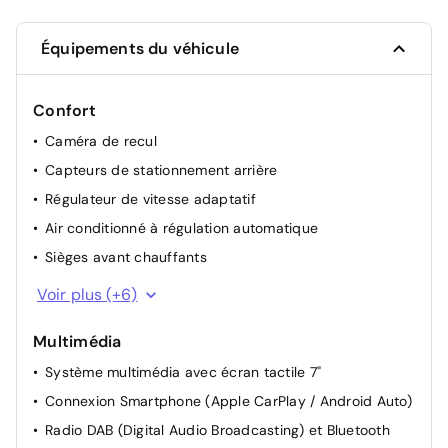
Équipements du véhicule
Confort
Caméra de recul
Capteurs de stationnement arrière
Régulateur de vitesse adaptatif
Air conditionné à régulation automatique
Sièges avant chauffants
Dispositif d'ouverture des portes et de démarrage
Voir plus (+6)
sans clé
Buses d'aération aux places arrière
Multimédia
Lève-vitres électriques avant et arrière
Système multimédia avec écran tactile 7"
Rétroviseurs extérieurs dégivrants et réglables
Connexion Smartphone (Apple CarPlay / Android Auto)
électriquement
Radio DAB (Digital Audio Broadcasting) et Bluetooth
Allumage automatique des projecteurs et capteur de