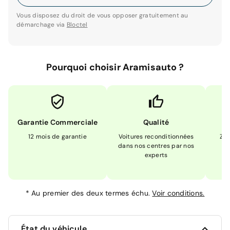
Vous disposez du droit de vous opposer gratuitement au
démarchage via
Bloctel
Pourquoi choisir Aramisauto ?
Garantie Commerciale
Qualité
12 mois de garantie
Voitures reconditionnées
Zér
dans nos centres par nos
m
experts
*
Au premier des deux termes échu.
Voir conditions.
État du véhicule