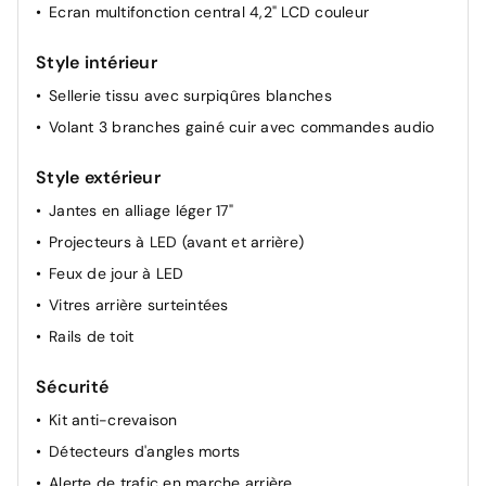
Ecran multifonction central 4,2" LCD couleur
pluie
Banquette arrière rabattable 60/40
Style intérieur
Sellerie tissu avec surpiqûres blanches
Volant 3 branches gainé cuir avec commandes audio
Style extérieur
Jantes en alliage léger 17"
Projecteurs à LED (avant et arrière)
Feux de jour à LED
Vitres arrière surteintées
Rails de toit
Sécurité
Kit anti-crevaison
Détecteurs d'angles morts
Alerte de trafic en marche arrière