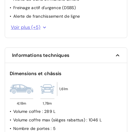
Freinage actif d'urgence (DSBS)
Alerte de franchissement de ligne
Alerte de changement de trajectoire
Voir plus (+5)
Lecture de panneaux de signalisation
Aide à la correction de trajectoire
Surveillance de la pression des pneumatiques (TPMS)
Informations techniques
Airbags frontaux, latéraux, rideaux et genoux
conducteur
Dimensions et châssis
1,61m
4,18m
1,78m
Volume coffre
: 289 L
Volume coffre max (sièges rabattus)
: 1046 L
Nombre de portes
: 5