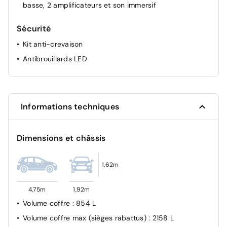
basse, 2 amplificateurs et son immersif
Sièges rabattables électriquement depuis un bouton
situé dans le coffre
Sécurité
Sièges AR rabattables à plat individuellement
Kit anti-crevaison
Antibrouillards LED
Informations techniques
Dimensions et châssis
1,62m
4,75m
1,92m
Volume coffre
: 854 L
Volume coffre max (sièges rabattus)
: 2158 L