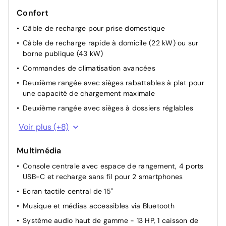
Confort
Câble de recharge pour prise domestique
Câble de recharge rapide à domicile (22 kW) ou sur
borne publique (43 kW)
Commandes de climatisation avancées
Deuxième rangée avec sièges rabattables à plat pour
une capacité de chargement maximale
Deuxième rangée avec sièges à dossiers réglables
Profils de conducteur personnalisés
Voir plus (+8)
Rétroviseurs latéraux chauffants, rabattables
électriquement et avec obscurcissement automatique
Multimédia
Système de filtration de l'air HEPA
Console centrale avec espace de rangement, 4 ports
USB-C et recharge sans fil pour 2 smartphones
Sièges AV électriques réglables
Ecran tactile central de 15"
Sièges AV et AR chauffants
Musique et médias accessibles via Bluetooth
Toit en verre teinté avec protection ultraviolette et
infrarouge
Système audio haut de gamme - 13 HP, 1 caisson de