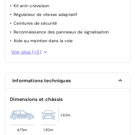
Kit anti-crevaison
Régulateur de vitesse adaptatif
Ceintures de sécurité
Reconnaissance des panneaux de signalisation
Aide au maintien dans la voie
Airbags
Voir plus (+5)
Feux automatiques avec gestion des feux de route
Limiteur de vitesse
Alerte et gestion des feux de signalisation et stops
Informations techniques
Assistant d’évitement de collision
Dimensions et châssis
1,62m
4,75m
1,92m