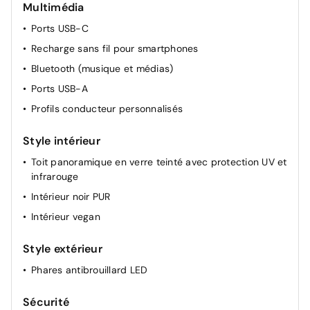
arrière depuis le coffre
Multimédia
Climatisation automatique avancée avec protection
Ports USB-C
contre la surchauffe
Recharge sans fil pour smartphones
Rétroviseurs extérieurs rabattables électriquement,
Bluetooth (musique et médias)
chauffants et électrochromes
Ports USB-A
Console centrale avec rangements
Profils conducteur personnalisés
Style intérieur
Toit panoramique en verre teinté avec protection UV et
infrarouge
Intérieur noir PUR
Intérieur vegan
Style extérieur
Phares antibrouillard LED
Sécurité