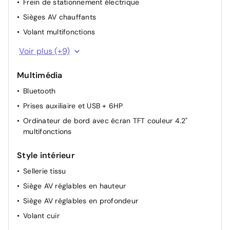
Frein de stationnement électrique
Sièges AV chauffants
Volant multifonctions
Vitres AV/AR électriques
Voir plus (+9)
Système d'accès (conducteur, passager et coffre) et
de démarrage sans clé "Smart Entry & Start"
Multimédia
Direction assistée (EPS)
Bluetooth
Support lombaire du siège conducteur (électrique)
Prises auxiliaire et USB + 6HP
Volant réglable en hauteur et en profondeur
Ordinateur de bord avec écran TFT couleur 4.2"
multifonctions
Vitres AR surteintées
Banquette AR rabattable 60/40
Style intérieur
Système de démarrage sans clé "Smart Start"
Sellerie tissu
Rétroviseurs extérieurs avec rappel de clignotants
Siège AV réglables en hauteur
Siège AV réglables en profondeur
Volant cuir