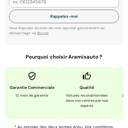
Rappelez-moi
Vous disposez du droit de vous opposer gratuitement au
démarchage via
Bloctel
Pourquoi choisir Aramisauto ?
Garantie Commerciale
Qualité
12 mois de garantie
Voitures reconditionnées
Zér
dans nos centres par nos
m
experts
*
Au premier des deux termes échu.
Voir conditions.