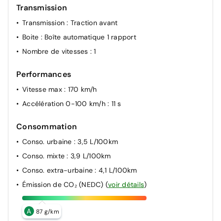
Feux de jour à LED
Transmission
Lunette AR chauffante
Transmission
: Traction avant
Boite
: Boîte automatique 1 rapport
Nombre de vitesses
: 1
Performances
Vitesse max
: 170 km/h
Accélération 0-100 km/h
: 11 s
Consommation
Conso. urbaine
: 3,5 L/100km
Conso. mixte
: 3,9 L/100km
Conso. extra-urbaine
: 4,1 L/100km
Émission de CO₂ (NEDC)
(
voir détails
)
A
87 g/km