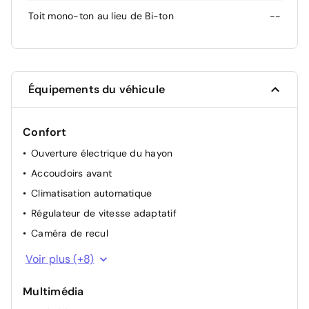
Toit mono-ton au lieu de Bi-ton
--
Équipements du véhicule
Confort
Ouverture électrique du hayon
Accoudoirs avant
Climatisation automatique
Régulateur de vitesse adaptatif
Caméra de recul
Reconnaissance des panneaux de signalisation
Voir plus (+8)
Sièges chauffants
Multimédia
Capteur de lumière