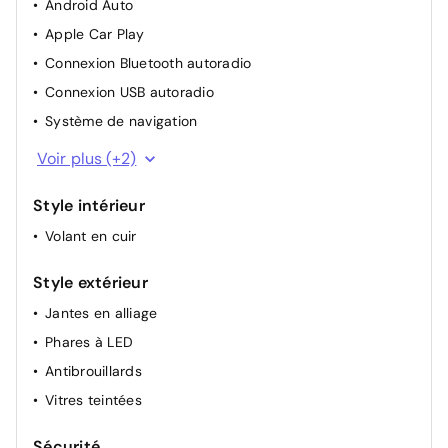
Android Auto
Capteur de pluie
Apple Car Play
Radar de parking avant
Connexion Bluetooth autoradio
Capteurs de stationnement arrière
Connexion USB autoradio
Rétroviseurs électriques
Système de navigation
Rétroviseurs repliables électriquement
Écran tactile
Voir plus (+2)
Apple CarPlay & Android Auto
Style intérieur
Volant en cuir
Style extérieur
Jantes en alliage
Phares à LED
Antibrouillards
Vitres teintées
Sécurité