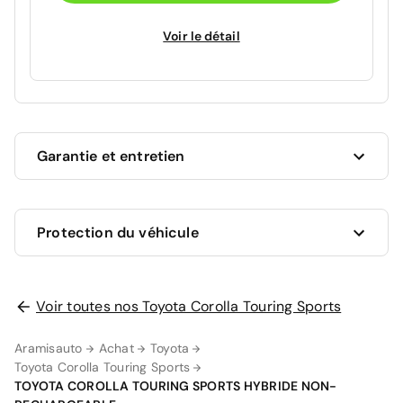
Voir le détail
Garantie et entretien
Ce véhicule est sous garantie commerciale de 12
Protection du véhicule
mois à compter de la date de livraison.
La garantie de votre véhicule peut être prolongée
jusqu'a 5 ans. Rapprochez-vous de votre conseiller
en
Voir toutes nos Toyota Corolla Touring Sports
AUCUNE PROTECTION
agence
ou appelez-nous au
09 72 72 20 02
pour plus
0 €
d'informations.
Aramisauto
Achat
Toyota
Toyota Corolla Touring Sports
Votre garantie 12 mois comprend
TOYOTA COROLLA TOURING SPORTS HYBRIDE NON-