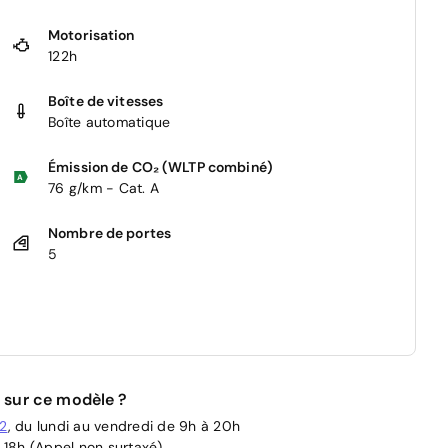
Motorisation
122h
Boîte de vitesses
Boîte automatique
Émission de CO₂ (WLTP combiné)
76 g/km - Cat. A
Nombre de portes
5
 sur ce modèle ?
02
, du lundi au vendredi de 9h à 20h
 18h (Appel non surtaxé)