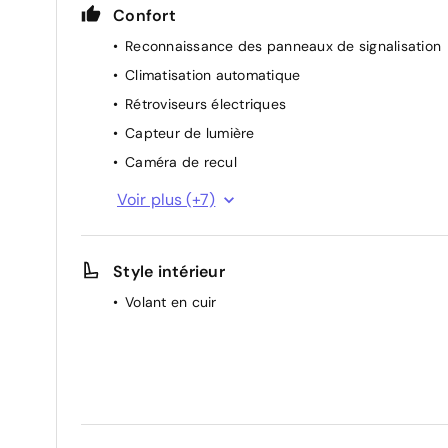
Confort
Reconnaissance des panneaux de signalisation
Climatisation automatique
Rétroviseurs électriques
Capteur de lumière
Caméra de recul
Ouverture électrique du hayon
Voir plus (+7)
Radar de parking avant
Sièges chauffants
Style intérieur
Régulateur de vitesse adaptatif
Volant en cuir
Accoudoirs avant
Rétroviseurs repliables électriquement
Capteur de pluie