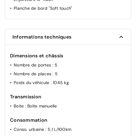
Ouverture/fermeture centralisée à distance
Planche de bord ''Soft touch''
Follow me home (feux AV à extinction différée)
Détecteur de pluie
Système de contrôle de stabilité (VSC) + Système de
Informations techniques
contrôle de motricité (TRC)
Dimensions et châssis
Nombre de portes
: 5
Nombre de places
: 5
Poids du véhicule
: 1045 kg
Transmission
Boite
: Boîte manuelle
Consommation
Conso. urbaine
: 5,1 L/100km