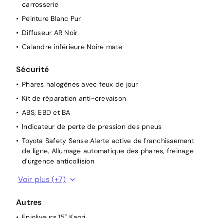
carrosserie
Peinture Blanc Pur
Diffuseur AR Noir
Calandre inférieure Noire mate
Sécurité
Phares halogènes avec feux de jour
Kit de réparation anti-crevaison
ABS, EBD et BA
Indicateur de perte de pression des pneus
Toyota Safety Sense Alerte active de franchissement
de ligne, Allumage automatique des phares, freinage
d'urgence anticollision
7 Airbags (frontaux, lateraux, rideaux et un protège-
Voir plus (+7)
genoux conducteur)
Système de fixations ISOFIX aux places latérales AR
Autres
Signal de freinage d'urgence
Enjoliveurs 15'' Kaori