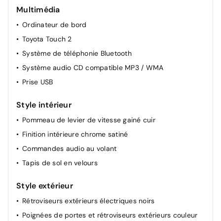
Multimédia
Double plancher du coffre
Ordinateur de bord
Vitres AV électriques
Toyota Touch 2
Aide au démarrage en côte
Système de téléphonie Bluetooth
Siège conducteur réglable en hauteur
Système audio CD compatible MP3 / WMA
Prise USB
Style intérieur
Pommeau de levier de vitesse gainé cuir
Finition intérieure chrome satiné
Commandes audio au volant
Tapis de sol en velours
Style extérieur
Rétroviseurs extérieurs électriques noirs
Poignées de portes et rétroviseurs extérieurs couleur