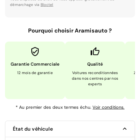
démarchage via
Bloctel
Pourquoi choisir Aramisauto ?
Garantie Commerciale
Qualité
12 mois de garantie
Voitures reconditionnées
Zér
dans nos centres par nos
m
experts
*
Au premier des deux termes échu.
Voir conditions.
État du véhicule