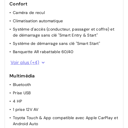
Confort
Caméra de recul
Climatisation automatique
Système d'accès (conducteur, passager et coffre) et
de démarrage sans clé "Smart Entry & Start"
Système de démarrage sans clé "Smart Start"
Banquette AR rabattable 60/40
Détecteur de pluie
Voir plus (+4)
Vitres AV électriques
Multimédia
Frein de stationnement électrique
Bluetooth
Direction assistée électrique
Prise USB
4 HP
1 prise 12V AV
Toyota Touch & App compatible avec Apple CarPlay et
Android Auto