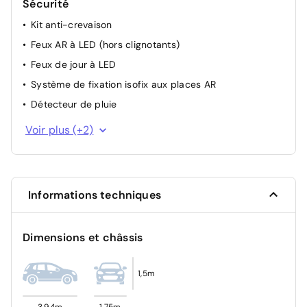
Sécurité
Kit anti-crevaison
Feux AR à LED (hors clignotants)
Feux de jour à LED
Système de fixation isofix aux places AR
Détecteur de pluie
Système d'appel d'urgence automatique "E-Call"
Voir plus (+2)
Allumage automatique des feux
Informations techniques
Dimensions et châssis
1,5m
3,94m
1,75m