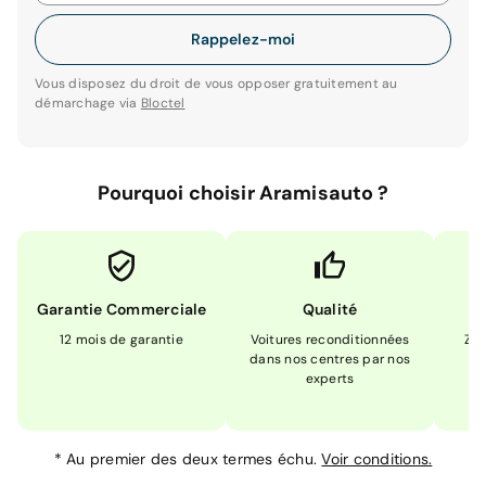
Rappelez-moi
Vous disposez du droit de vous opposer gratuitement au
démarchage via
Bloctel
Pourquoi choisir Aramisauto ?
Garantie Commerciale
Qualité
12 mois de garantie
Voitures reconditionnées
Zér
dans nos centres par nos
m
experts
*
Au premier des deux termes échu.
Voir conditions.