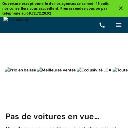
Ouverture exceptionnelle de nos agences ce samedi 15 août,
nos conseillers vous accueillent.
Prenez rendez-vous
ou par
3
téléphone au
09.72.72.20.02
Toyota, YARIS CROSS
Dynamic Jantes 16
Prix
C
Pas de voitures en vue…