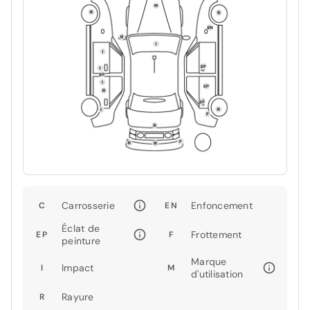
Carrosserie
Enfoncement
C
EN
Éclat de
Frottement
EP
F
peinture
Marque
Impact
I
M
d'utilisation
Rayure
R