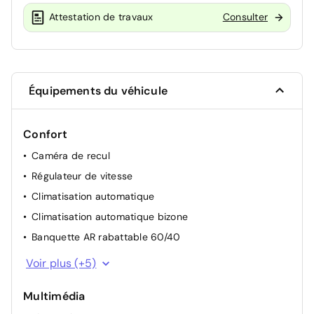
Attestation de travaux
Consulter
Équipements du véhicule
Confort
Caméra de recul
Régulateur de vitesse
Climatisation automatique
Climatisation automatique bizone
Banquette AR rabattable 60/40
Volant multifonctions
Voir plus (+5)
Système de démarrage sans clé "Smart Start"
Multimédia
Détecteur de pluie