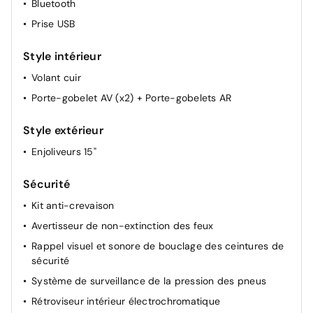
Bluetooth
Système d'accès (conducteur, passager et coffre) et
de démarrage sans clé "Smart Entry & Start"
Prise USB
Vitres AV électriques
Style intérieur
Volant cuir
Porte-gobelet AV (x2) + Porte-gobelets AR
Style extérieur
Enjoliveurs 15"
Sécurité
Kit anti-crevaison
Avertisseur de non-extinction des feux
Rappel visuel et sonore de bouclage des ceintures de
sécurité
Système de surveillance de la pression des pneus
Rétroviseur intérieur électrochromatique